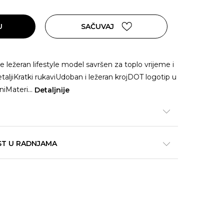
U
SAČUVAJ
 ležeran lifestyle model savršen za toplo vrijeme i
aljiKratki rukaviUdoban i ležeran krojDOT logotip u
aniMateri
...
Detaljnije
ST U RADNJAMA