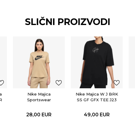
SLIČNI PROIZVODI
a
Nike Majica
Nike Majica W J BRK
R
Sportswear
SS GF GFX TEE J23
Essential
28,00
EUR
49,00
EUR