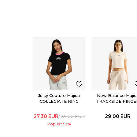
Juicy Couture Majica
New Balance Majic
COLLEGIATE RING
TRACKSIDE RINGE
T-SHIRT
27,30
EUR
29,00
EUR
39,00
EUR
Popust
30
%