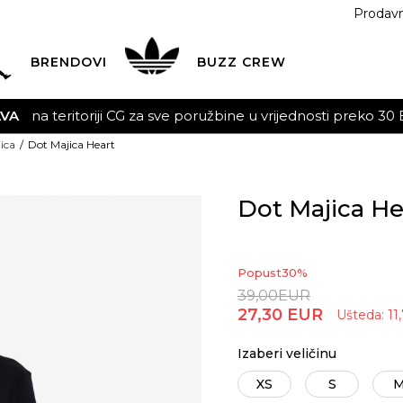
Prodav
BRENDOVI
BUZZ
CREW
u vrijednosti preko 30 EUR
POGLEDAJ VIŠE
ica
Dot Majica Heart
Dot Majica He
Popust
30
%
39,00
EUR
27,30
EUR
Ušteda:
11
Izaberi veličinu
XS
S