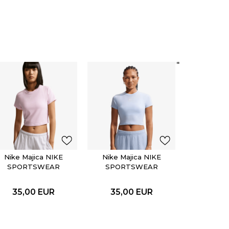
Nike Ma
SPOR
CHIL
35,0
Nike Majica NIKE
Nike Majica NIKE
SPORTSWEAR
SPORTSWEAR
CHILL KNIT
CHILL KNIT
35,00
EUR
35,00
EUR