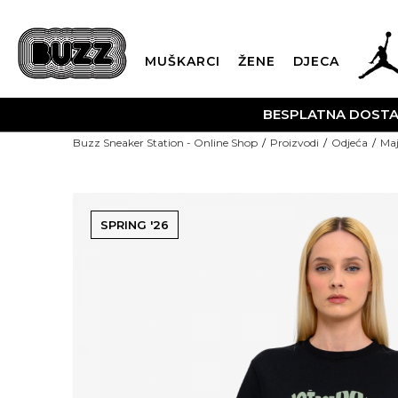
MUŠKARCI
ŽENE
DJECA
BESPLATNA DOSTAVA
na teritoriji CG za sve poružbine 
Buzz Sneaker Station - Online Shop
Proizvodi
Odjeća
Maj
SPRING '26