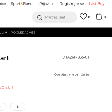
nice
Sport
&
Bonus
Prijavi se
Registrujte se
Last Buy
0
Pretraži sajt
0
art
DTA261F835-01
Obavijesti me o sniženju
,70
EUR
M
L