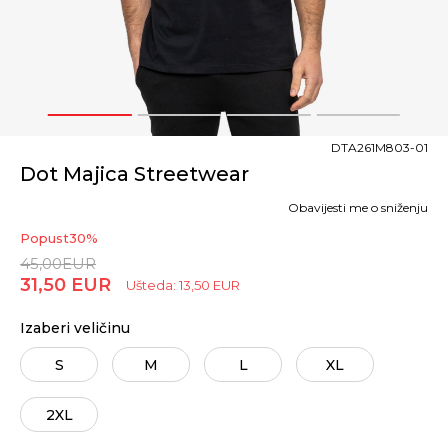
1
2
3
4
DTA261M803-01
Dot Majica Streetwear
Obavijesti me o sniženju
Popust
30
%
45,00
EUR
31,50
EUR
Ušteda:
13,50
EUR
Izaberi veličinu
S
M
L
XL
2XL