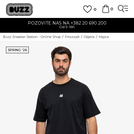
0
0
POZOVITE NAS NA +382 20 690 200
Od 9-16h
Buzz Sneaker Station - Online Shop
Proizvodi
Odjeća
Majica
SPRING '26