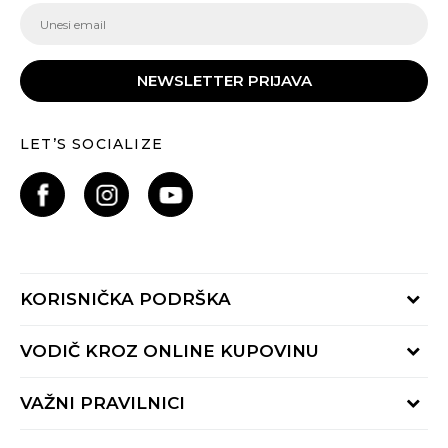
NEWSLETTER PRIJAVA
LET’S SOCIALIZE
KORISNIČKA PODRŠKA
Provjeri status porudžbine
VODIČ KROZ ONLINE KUPOVINU
Pozovite nas:
+382 20 690 200
Načini isporuke
VAŽNI PRAVILNICI
Radno vrijeme 9-16h
Povrat robe i povrat sredstava
online@buzzsneakers.me
Uslovi korišćenja
Reklamacije