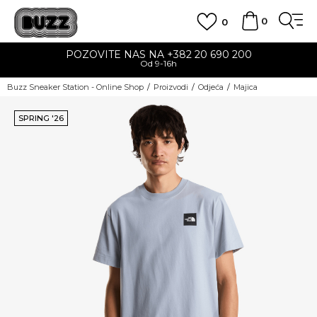
0
0
POZOVITE NAS NA +382 20 690 200
Od 9-16h
Buzz Sneaker Station - Online Shop
Proizvodi
Odjeća
Majica
SPRING '26