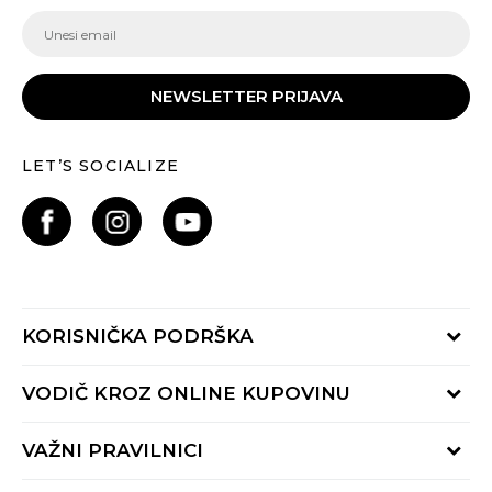
NEWSLETTER PRIJAVA
LET’S SOCIALIZE
KORISNIČKA PODRŠKA
Provjeri status porudžbine
VODIČ KROZ ONLINE KUPOVINU
Pozovite nas:
+382 20 690 200
Načini isporuke
VAŽNI PRAVILNICI
Radno vrijeme 9-16h
Povrat robe i povrat sredstava
online@buzzsneakers.me