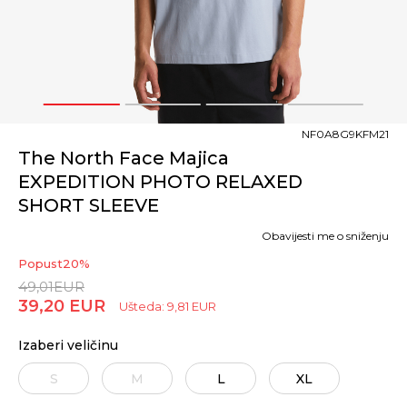
1
2
3
4
NF0A8G9KFM21
The North Face Majica
EXPEDITION PHOTO RELAXED
SHORT SLEEVE
Obavijesti me o sniženju
Popust
20
%
49,01
EUR
39,20
EUR
Ušteda:
9,81
EUR
Izaberi veličinu
S
M
L
XL