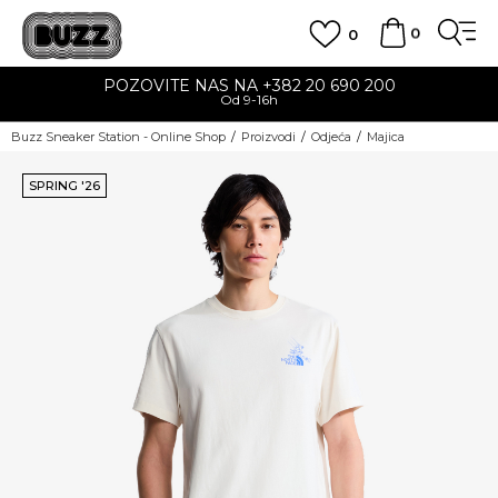
0
0
POZOVITE NAS NA +382 20 690 200
Od 9-16h
Buzz Sneaker Station - Online Shop
Proizvodi
Odjeća
Majica
SPRING '26