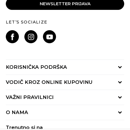
NEWSLETTER PRIJAVA
LET’S SOCIALIZE
KORISNIČKA PODRŠKA
Provjeri status porudžbine
VODIČ KROZ ONLINE KUPOVINU
Pozovite nas:
+382 20 690 200
Načini isporuke
VAŽNI PRAVILNICI
Radno vrijeme 9-16h
Povrat robe i povrat sredstava
online@buzzsneakers.me
Uslovi korišćenja
Reklamacije
O NAMA
Politika privatnosti
Zamjena artikla
BUZZ Koncept
Pravila Sport&Bonus programa
Trenutno si na