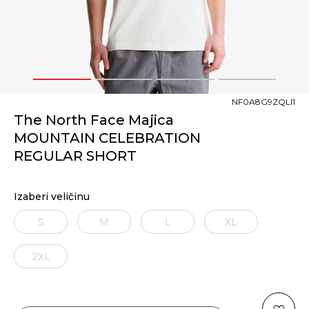
1
2
3
4
NF0A8G9ZQLI1
The North Face Majica
MOUNTAIN CELEBRATION
REGULAR SHORT
Izaberi veličinu
S
M
L
XL
2XL