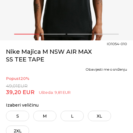
1
2
3
4
IO1054-010
Nike Majica M NSW AIR MAX
SS TEE TAPE
Obavijesti me o sniženju
Popust
20
%
49,01
EUR
39,20
EUR
Ušteda:
9,81
EUR
Izaberi veličinu
S
M
L
XL
2XL