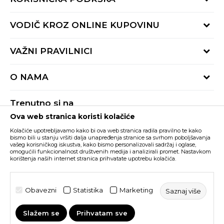
Provjeri status porudžbine
VODIČ KROZ ONLINE KUPOVINU
Pozovite nas:
+382 20 690 200
Načini isporuke
VAŽNI PRAVILNICI
Radno vrijeme 9-16h
Povrat robe i povrat sredstava
online@buzzsneakers.me
Uslovi korišćenja
Reklamacije
O NAMA
Politika privatnosti
Zamjena artikla
BUZZ Koncept
Pravila Sport&Bonus programa
Trenutno si na
BUZZ Brendovi
Ova web stranica koristi kolačiće
Buzz Crna Gora
PROMIJENI
BUZZ Crew
Kolačiće upotrebljavamo kako bi ova web stranica radila pravilno te kako
BUZZ Shopovi
bismo bili u stanju vršiti dalja unapređenja stranice sa svrhom poboljšavanja
vašeg korisničkog iskustva, kako bismo personalizovali sadržaj i oglase,
Nastojimo da budemo što precizniji u opisu proizvoda, prikazu slika i samih
cijena, ali ne možemo garantovati da su sve informacije kompletne i bez
Postani dio BUZZ tima
omogućili funkcionalnost društvenih medija i analizirali promet. Nastavkom
grešaka. Svi artikli prikazani na sajtu su dio naše ponude i ne podrazumijeva da
korištenja naših internet stranica prihvatate upotrebu kolačića.
su dostupni u svakom trenutku. Raspoloživost robe možete provjeriti pozivom
Click&Collect
na broj +382 20 690 200.
©2026
www.buzzsneakers.me
, Izrada
NB SOFT
. Sva prava
Obavezni
Statistika
Marketing
Saznaj više
zadržana.
Slažem se
Prihvatam sve