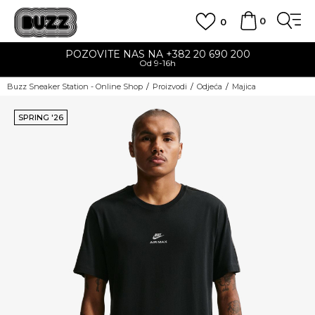
0
0
POZOVITE NAS NA +382 20 690 200
Od 9-16h
Buzz Sneaker Station - Online Shop
Proizvodi
Odjeća
Majica
SPRING '26