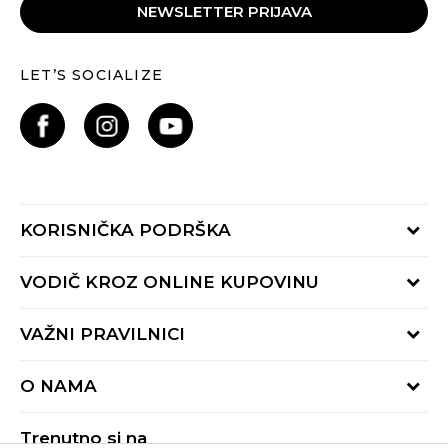
NEWSLETTER PRIJAVA
LET’S SOCIALIZE
KORISNIČKA PODRŠKA
Provjeri status porudžbine
VODIČ KROZ ONLINE KUPOVINU
Pozovite nas:
+382 20 690 200
Načini isporuke
VAŽNI PRAVILNICI
Radno vrijeme 9-16h
Povrat robe i povrat sredstava
online@buzzsneakers.me
Uslovi korišćenja
Reklamacije
O NAMA
Politika privatnosti
Zamjena artikla
BUZZ Koncept
Pravila Sport&Bonus programa
Trenutno si na