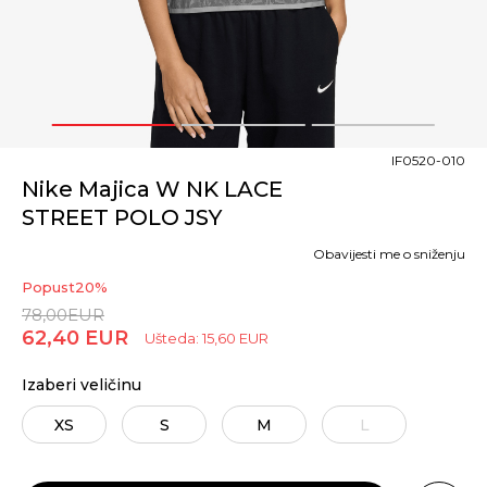
1
2
3
IF0520-010
Nike Majica W NK LACE
STREET POLO JSY
Obavijesti me o sniženju
Popust
20
%
78,00
EUR
62,40
EUR
Ušteda:
15,60
EUR
Izaberi veličinu
XS
S
M
L