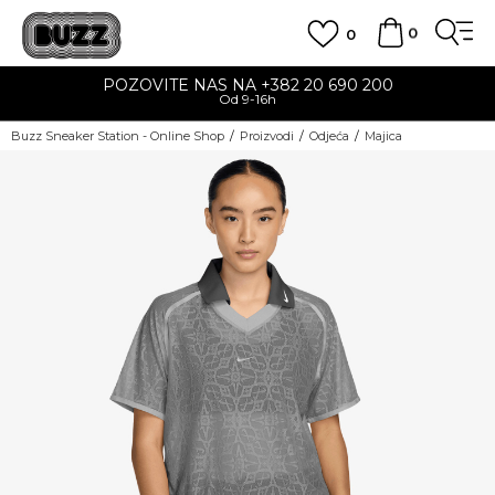
0
0
POZOVITE NAS NA +382 20 690 200
Od 9-16h
Buzz Sneaker Station - Online Shop
Proizvodi
Odjeća
Majica