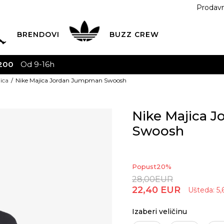
Prodav
BRENDOVI
BUZZ
CREW
AVA
na teritoriji CG za sve poružbine u vrijednosti preko 30
ica
Nike Majica Jordan Jumpman Swoosh
Nike Majica 
Swoosh
Popust
20
%
28,00
EUR
22,40
EUR
Ušteda:
5,
Izaberi veličinu