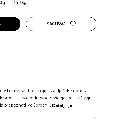
3g.
14-15g.
U
SAČUVAJ
sh Intersection majica za dječake donosi
i udobnost za svakodnevno nošenje.DetaljiDizajn
aja prepoznatljive Jordan
...
Detaljnije