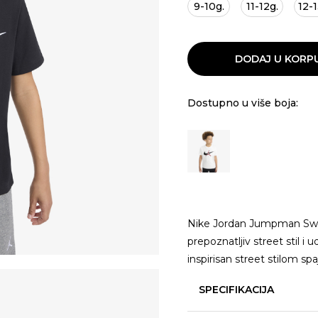
9-10g.
11-12g.
12-1
DODAJ U KORP
Dostupno u više boja:
Nike Jordan Jumpman Swoo
prepoznatljiv street stil 
inspirisan street stilom sp
SPECIFIKACIJA