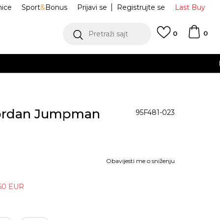
nice
Sport
&
Bonus
Prijavi se
Registrujte se
Last Buy
0
Pretraži sajt
0
 EUR
POGLEDAJ VIŠE
Jordan Jumpman
95F481-023
Obavijesti me o sniženju
60
EUR