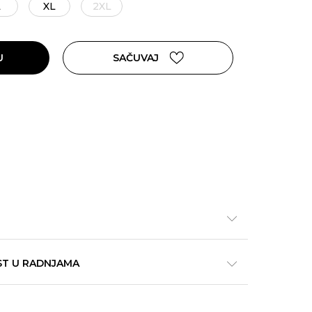
L
XL
2XL
U
SAČUVAJ
ST U RADNJAMA