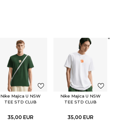
Nike Maj
TEE S
FTR
35,0
Nike Majica U NSW
Nike Majica U NSW
TEE STD CLUB
TEE STD CLUB
FTRA BOX
FTRA BOX
35,00
EUR
35,00
EUR