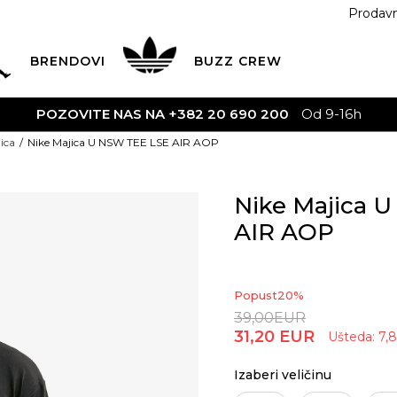
Prodav
BRENDOVI
BUZZ
CREW
POZOVITE NAS NA +382 20 690 200
Od 9-16h
ica
Nike Majica U NSW TEE LSE AIR AOP
Nike Majica 
AIR AOP
Popust
20
%
39,00
EUR
31,20
EUR
Ušteda:
7,
Izaberi veličinu