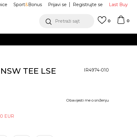
nice
Sport
&
Bonus
Prijavi se
Registrujte se
Last Buy
0
Pretraži sajt
0
U NSW TEE LSE
IR4974-010
Obavijesti me o sniženju
80
EUR