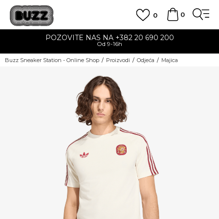
0
0
POZOVITE NAS NA +382 20 690 200
Od 9-16h
Buzz Sneaker Station - Online Shop
Proizvodi
Odjeća
Majica