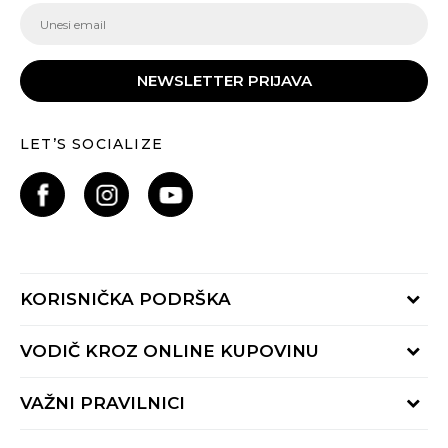
NEWSLETTER PRIJAVA
LET’S SOCIALIZE
KORISNIČKA PODRŠKA
Provjeri status porudžbine
VODIČ KROZ ONLINE KUPOVINU
Pozovite nas:
+382 20 690 200
Načini isporuke
VAŽNI PRAVILNICI
Radno vrijeme 9-16h
Povrat robe i povrat sredstava
online@buzzsneakers.me
Uslovi korišćenja
Reklamacije