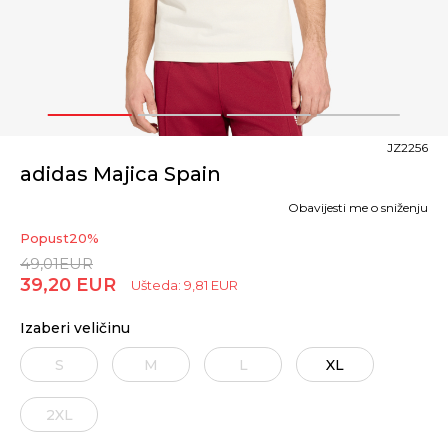
1
2
3
4
JZ2256
adidas Majica Spain
Obavijesti me o sniženju
Popust
20
%
49,01
EUR
39,20
EUR
Ušteda:
9,81
EUR
Izaberi veličinu
S
M
L
XL
2XL