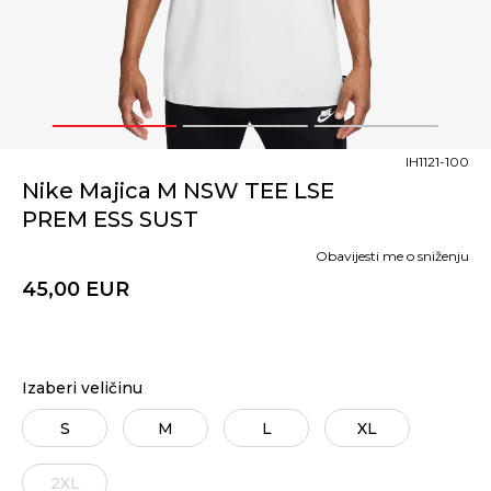
1
2
3
IH1121-100
Nike Majica M NSW TEE LSE
PREM ESS SUST
Obavijesti me o sniženju
45,00
EUR
Izaberi veličinu
S
M
L
XL
2XL