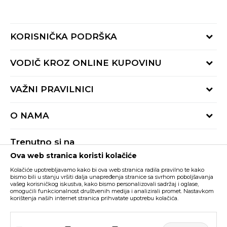
KORISNIČKA PODRŠKA
Provjeri status porudžbine
VODIČ KROZ ONLINE KUPOVINU
Pozovite nas:
+382 20 690 200
Načini isporuke
VAŽNI PRAVILNICI
Radno vrijeme 9-16h
Povrat robe i povrat sredstava
online@buzzsneakers.me
Uslovi korišćenja
Reklamacije
O NAMA
Politika privatnosti
Zamjena artikla
BUZZ Koncept
Pravila Sport&Bonus programa
Trenutno si na
BUZZ Brendovi
Ova web stranica koristi kolačiće
Buzz Crna Gora
PROMIJENI
BUZZ Crew
Kolačiće upotrebljavamo kako bi ova web stranica radila pravilno te kako
BUZZ Shopovi
bismo bili u stanju vršiti dalja unapređenja stranice sa svrhom poboljšavanja
vašeg korisničkog iskustva, kako bismo personalizovali sadržaj i oglase,
Nastojimo da budemo što precizniji u opisu proizvoda, prikazu slika i samih
cijena, ali ne možemo garantovati da su sve informacije kompletne i bez
Postani dio BUZZ tima
omogućili funkcionalnost društvenih medija i analizirali promet. Nastavkom
grešaka. Svi artikli prikazani na sajtu su dio naše ponude i ne podrazumijeva da
korištenja naših internet stranica prihvatate upotrebu kolačića.
su dostupni u svakom trenutku. Raspoloživost robe možete provjeriti pozivom
Click&Collect
na broj +382 20 690 200.