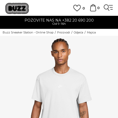
0
0
POZOVITE NAS NA +382 20 690 200
Od 9-16h
Buzz Sneaker Station - Online Shop
Proizvodi
Odjeća
Majica