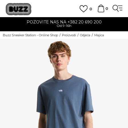
0
0
POZOVITE NAS NA +382 20 690 200
Od 9-16h
Buzz Sneaker Station - Online Shop
Proizvodi
Odjeća
Majica