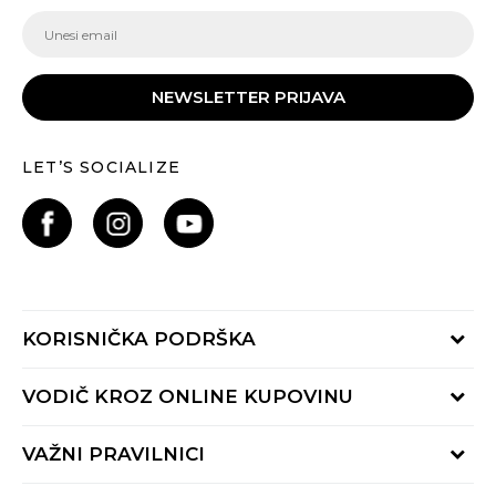
NEWSLETTER PRIJAVA
LET’S SOCIALIZE
KORISNIČKA PODRŠKA
Provjeri status porudžbine
VODIČ KROZ ONLINE KUPOVINU
Pozovite nas:
+382 20 690 200
Načini isporuke
VAŽNI PRAVILNICI
Radno vrijeme 9-16h
Povrat robe i povrat sredstava
online@buzzsneakers.me