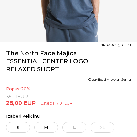
1
2
3
4
NF0A8GQE0U31
The North Face Majica
ESSENTIAL CENTER LOGO
RELAXED SHORT
Obavijesti me o sniženju
Popust
20
%
35,01
EUR
28,00
EUR
Ušteda:
7,01
EUR
Izaberi veličinu
S
M
L
XL