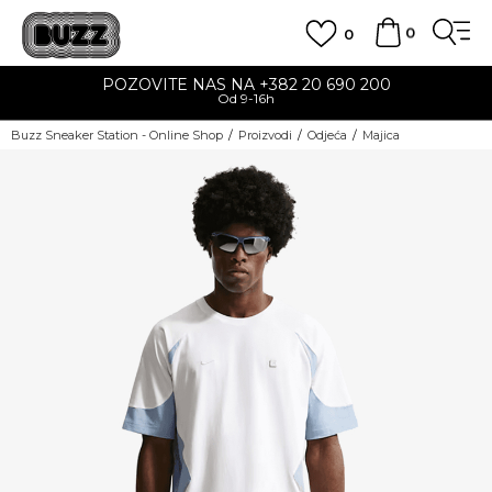
0
0
POZOVITE NAS NA +382 20 690 200
Od 9-16h
Buzz Sneaker Station - Online Shop
Proizvodi
Odjeća
Majica