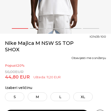
1
2
3
4
5
IO1435-100
Nike Majica M NSW SS TOP
SHOX
Obavijesti me o sniženju
Popust
20
%
56,00
EUR
44,80
EUR
Ušteda:
11,20
EUR
Izaberi veličinu
S
M
L
XL