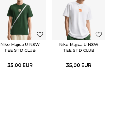
Nike Maj
TEE S
FTR
35,0
Nike Majica U NSW
Nike Majica U NSW
TEE STD CLUB
TEE STD CLUB
FTRA BOX
FTRA BOX
35,00
EUR
35,00
EUR