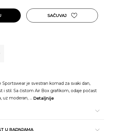
U
SAČUVAJ
e Sportswear je svestran komad za svaki dan,
t i stil. Sa čistom Air Box grafikom, odaje počast
ka, uz moderan,
...
Detaljnije
ST U RADNJAMA