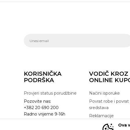
KORISNIČKA
VODIČ KROZ
PODRŠKA
ONLINE KUP
Provjeri status porudžbine
Načini isporuke
Pozovite nas:
Povrat robe i povrat
+382 20 690 200
sredstava
Radno vrijeme 9-16h
Reklamacije
online@buzzsneakers.me
Zamjena artikla
Ova w