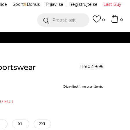
nice
Sport
&
Bonus
Prijavi se
Registrujte se
Last Buy
0
Pretraži sajt
0
portswear
IR8021-696
Obavijesti me o sniženju
80
EUR
L
XL
2XL