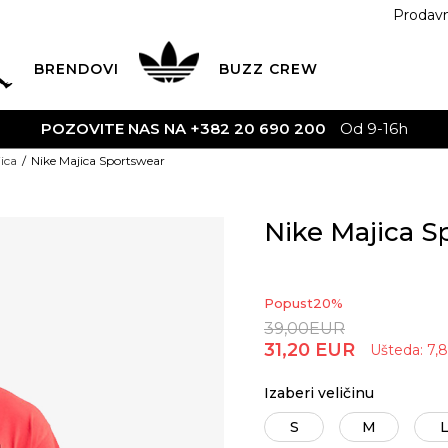
Prodav
BRENDOVI
BUZZ
CREW
POZOVITE NAS NA +382 20 690 200
Od 9-16h
ica
Nike Majica Sportswear
Nike Majica S
Popust
20
%
39,00
EUR
31,20
EUR
Ušteda:
7,
Izaberi veličinu
S
M