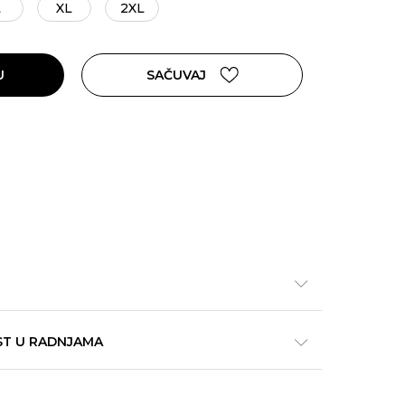
L
XL
2XL
U
SAČUVAJ
ST U RADNJAMA