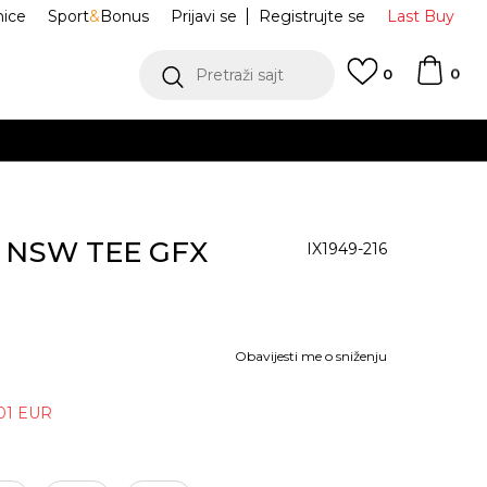
nice
Sport
&
Bonus
Prijavi se
Registrujte se
Last Buy
0
Pretraži sajt
0
M NSW TEE GFX
IX1949-216
Obavijesti me o sniženju
01
EUR