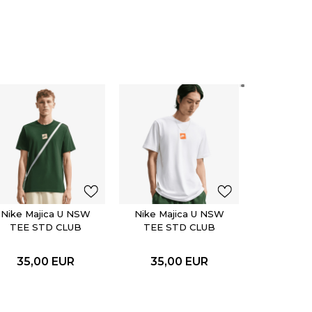
Nike Maj
TEE S
FTR
35,0
Nike Majica U NSW
Nike Majica U NSW
TEE STD CLUB
TEE STD CLUB
FTRA BOX
FTRA BOX
35,00
EUR
35,00
EUR