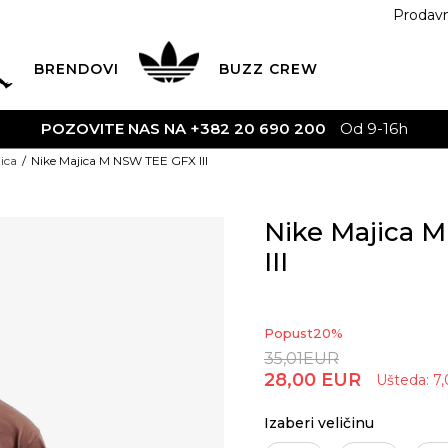
Prodav
BRENDOVI
BUZZ
CREW
POZOVITE NAS NA +382 20 690 200
Od 9-16h
ica
Nike Majica M NSW TEE GFX III
Nike Majica 
III
Popust
20
%
35,01
EUR
28,00
EUR
Ušteda:
7,
Izaberi veličinu