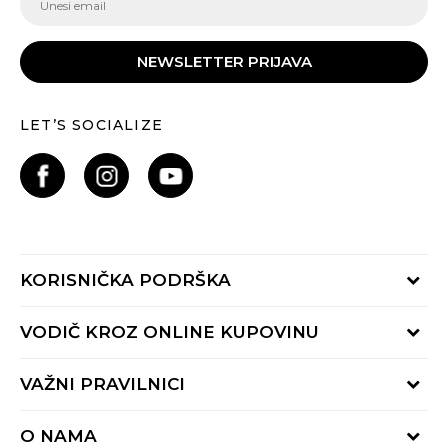
NEWSLETTER PRIJAVA
LET’S SOCIALIZE
KORISNIČKA PODRŠKA
Provjeri status porudžbine
VODIČ KROZ ONLINE KUPOVINU
Pozovite nas:
+382 20 690 200
Načini isporuke
VAŽNI PRAVILNICI
Radno vrijeme 9-16h
Povrat robe i povrat sredstava
online@buzzsneakers.me
Uslovi korišćenja
Reklamacije
O NAMA