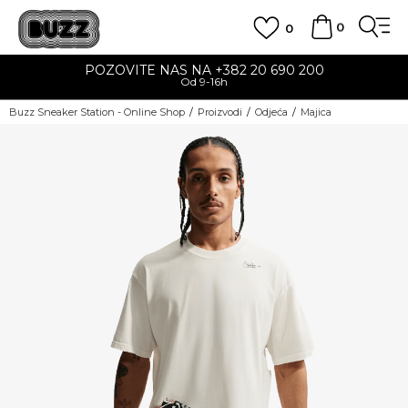
0
0
POZOVITE NAS NA +382 20 690 200
Od 9-16h
Buzz Sneaker Station - Online Shop
Proizvodi
Odjeća
Majica