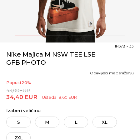
1
2
3
4
IR5781-133
Nike Majica M NSW TEE LSE
GFB PHOTO
Obavijesti me o sniženju
Popust
20
%
43,00
EUR
34,40
EUR
Ušteda:
8,60
EUR
Izaberi veličinu
S
M
L
XL
2XL