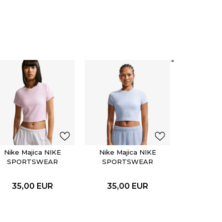
Nike Ma
SPOR
CHIL
35,0
Nike Majica NIKE
Nike Majica NIKE
SPORTSWEAR
SPORTSWEAR
CHILL KNIT
CHILL KNIT
35,00
EUR
35,00
EUR