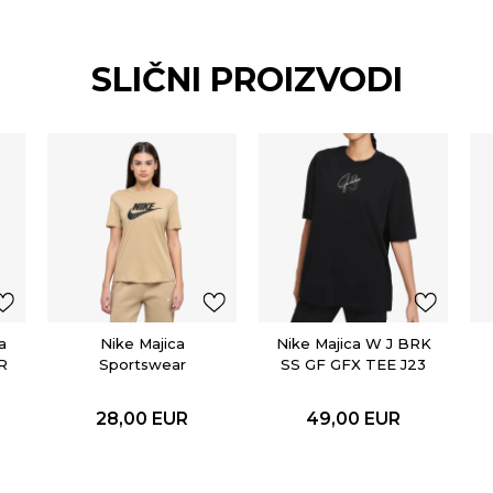
SLIČNI PROIZVODI
a
Nike Majica
Nike Majica W J BRK
R
Sportswear
SS GF GFX TEE J23
Essential
28,00
EUR
49,00
EUR