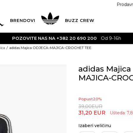
Prodav
BRENDOVI
BUZZ
CREW
POZOVITE NAS NA +382 20 690 200
Od 9-16h
ica
adidas Majica ODJECA-MAJICA-CROCHET TEE
adidas Majic
MAJICA-CROC
Popust
20
%
39,00
EUR
31,20
EUR
Ušteda:
7,
Izaberi veličinu