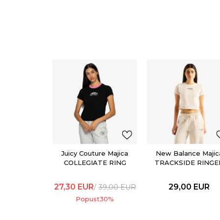
Juicy Couture Majica
New Balance Majic
COLLEGIATE RING
TRACKSIDE RINGE
T-SHIRT
27,30
EUR
29,00
EUR
39,00
EUR
Popust
30
%