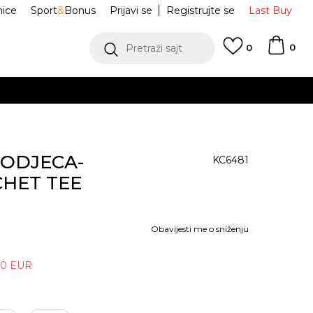
nice
Sport
&
Bonus
Prijavi se
Registrujte se
Last Buy
0
Pretraži sajt
0
a ODJECA-
KC6481
HET TEE
Obavijesti me o sniženju
80
EUR