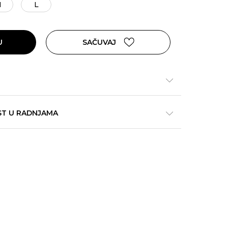
M
L
U
SAČUVAJ
ST U RADNJAMA