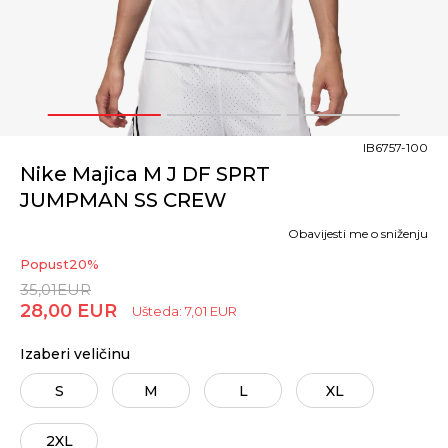
1
2
3
IB6757-100
Nike Majica M J DF SPRT
JUMPMAN SS CREW
Obavijesti me o sniženju
Popust
20
%
35,01
EUR
28,00
EUR
Ušteda:
7,01
EUR
Izaberi veličinu
S
M
L
XL
2XL