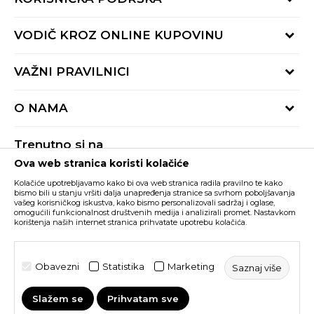
Provjeri status porudžbine
VODIČ KROZ ONLINE KUPOVINU
Pozovite nas:
+382 20 690 200
Načini isporuke
VAŽNI PRAVILNICI
Radno vrijeme 9-16h
Povrat robe i povrat sredstava
online@buzzsneakers.me
Uslovi korišćenja
Reklamacije
O NAMA
Politika privatnosti
Zamjena artikla
BUZZ Koncept
Pravila Sport&Bonus programa
Trenutno si na
BUZZ Brendovi
Ova web stranica koristi kolačiće
Buzz Crna Gora
PROMIJENI
BUZZ Crew
Kolačiće upotrebljavamo kako bi ova web stranica radila pravilno te kako
BUZZ Shopovi
bismo bili u stanju vršiti dalja unapređenja stranice sa svrhom poboljšavanja
vašeg korisničkog iskustva, kako bismo personalizovali sadržaj i oglase,
Nastojimo da budemo što precizniji u opisu proizvoda, prikazu slika i samih
cijena, ali ne možemo garantovati da su sve informacije kompletne i bez
Postani dio BUZZ tima
omogućili funkcionalnost društvenih medija i analizirali promet. Nastavkom
grešaka. Svi artikli prikazani na sajtu su dio naše ponude i ne podrazumijeva da
korištenja naših internet stranica prihvatate upotrebu kolačića.
su dostupni u svakom trenutku. Raspoloživost robe možete provjeriti pozivom
Click&Collect
na broj +382 20 690 200.
©2026
www.buzzsneakers.me
, Izrada
NB SOFT
. Sva prava
Obavezni
Statistika
Marketing
Saznaj više
zadržana.
Slažem se
Prihvatam sve