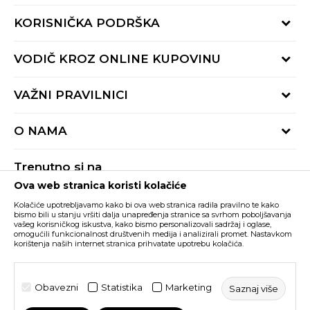
KORISNIČKA PODRŠKA
Provjeri status porudžbine
VODIČ KROZ ONLINE KUPOVINU
Pozovite nas:
+382 20 690 200
Načini isporuke
VAŽNI PRAVILNICI
Radno vrijeme 9-16h
Povrat robe i povrat sredstava
online@buzzsneakers.me
Uslovi korišćenja
Reklamacije
O NAMA
Politika privatnosti
Zamjena artikla
BUZZ Koncept
Pravila Sport&Bonus programa
Trenutno si na
BUZZ Brendovi
Ova web stranica koristi kolačiće
Buzz Crna Gora
PROMIJENI
BUZZ Crew
Kolačiće upotrebljavamo kako bi ova web stranica radila pravilno te kako
BUZZ Shopovi
bismo bili u stanju vršiti dalja unapređenja stranice sa svrhom poboljšavanja
vašeg korisničkog iskustva, kako bismo personalizovali sadržaj i oglase,
Nastojimo da budemo što precizniji u opisu proizvoda, prikazu slika i samih
cijena, ali ne možemo garantovati da su sve informacije kompletne i bez
Postani dio BUZZ tima
omogućili funkcionalnost društvenih medija i analizirali promet. Nastavkom
grešaka. Svi artikli prikazani na sajtu su dio naše ponude i ne podrazumijeva da
korištenja naših internet stranica prihvatate upotrebu kolačića.
su dostupni u svakom trenutku. Raspoloživost robe možete provjeriti pozivom
Click&Collect
na broj +382 20 690 200.
©2026
www.buzzsneakers.me
, Izrada
NB SOFT
. Sva prava
Obavezni
Statistika
Marketing
Saznaj više
zadržana.