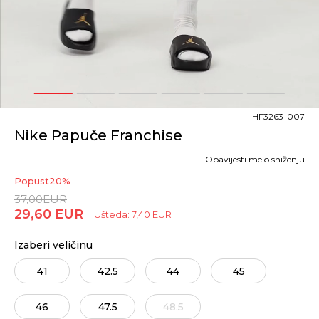
1
2
3
4
5
6
HF3263-007
Nike Papuče Franchise
Obavijesti me o sniženju
Popust
20
%
37,00
EUR
29,60
EUR
Ušteda:
7,40
EUR
Izaberi veličinu
41
42.5
44
45
46
47.5
48.5