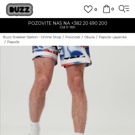
0
0
POZOVITE NAS NA +382 20 690 200
Od 9-16h
Buzz Sneaker Station - Online Shop
Proizvodi
Obuća
Papuče i japanke
Papuče