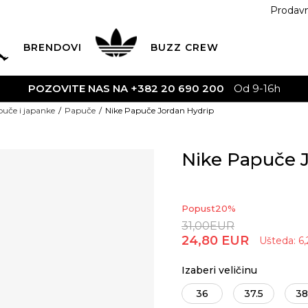
Prodav
BRENDOVI
BUZZ
CREW
POZOVITE NAS NA +382 20 690 200
Od 9-16h
uče i japanke
Papuče
Nike Papuče Jordan Hydrip
Nike Papuče 
Popust
20
%
31,00
EUR
24,80
EUR
Ušteda:
6
Izaberi veličinu
36
37.5
38