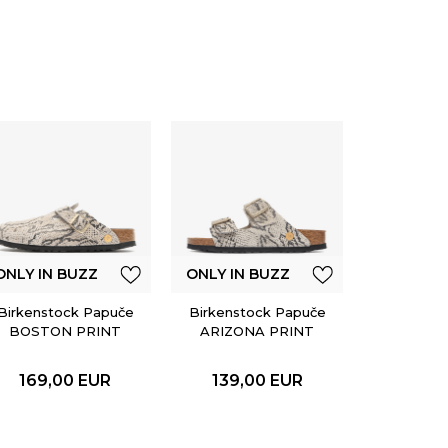
ONLY IN 
Birkenst
ARIZO
EMBOSS
ONLY IN BUZZ
ONLY IN BUZZ
BL
149,
Birkenstock Papuče
Birkenstock Papuče
BOSTON PRINT
ARIZONA PRINT
LEVE SNAKE
LEVE SNAKE
OYSTER
OYSTER
169,00
EUR
139,00
EUR