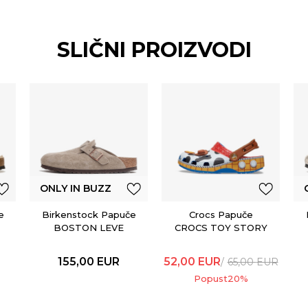
SLIČNI PROIZVODI
ONLY IN BUZZ
e
Birkenstock Papuče
Crocs Papuče
BOSTON LEVE
CROCS TOY STORY
TAUPE
WOODY CLASSIC
CLOG KIDS 209461
155,00
EUR
52,00
EUR
65,00
EUR
Popust
20
%