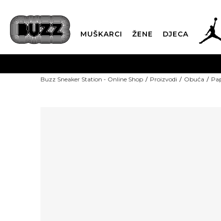
MUŠKARCI
ŽENE
DJECA
Buzz Sneaker Station - Online Shop
Proizvodi
Obuća
Pap