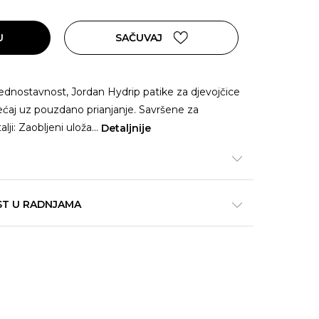
U
SAČUVAJ
jednostavnost, Jordan Hydrip patike za djevojčice
ećaj uz pouzdano prianjanje. Savršene za
ji: Zaobljeni uloža
...
Detaljnije
ST U RADNJAMA