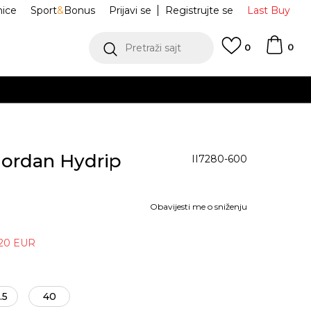
nice
Sport
&
Bonus
Prijavi se
Registrujte se
Last Buy
0
Pretraži sajt
0
Jordan Hydrip
II7280-600
Obavijesti me o sniženju
,20
EUR
.5
40