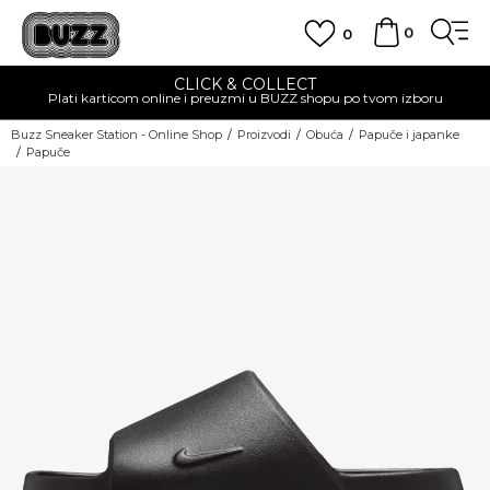
0
0
CLICK & COLLECT
Plati karticom online i preuzmi u BUZZ shopu po tvom izboru
Buzz Sneaker Station - Online Shop
Proizvodi
Obuća
Papuče i japanke
Papuče