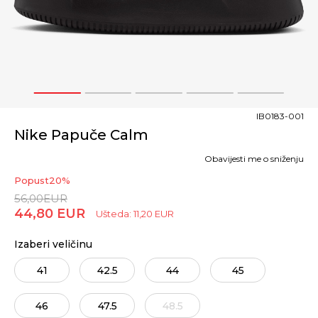
1
2
3
4
5
IB0183-001
Nike Papuče Calm
Obavijesti me o sniženju
Popust
20
%
56,00
EUR
44,80
EUR
Ušteda:
11,20
EUR
Izaberi veličinu
41
42.5
44
45
46
47.5
48.5