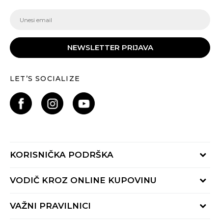
NEWSLETTER PRIJAVA
LET’S SOCIALIZE
KORISNIČKA PODRŠKA
Provjeri status porudžbine
VODIČ KROZ ONLINE KUPOVINU
Pozovite nas:
+382 20 690 200
Načini isporuke
VAŽNI PRAVILNICI
Radno vrijeme 9-16h
Povrat robe i povrat sredstava