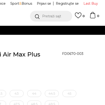
nice
Sport
&
Bonus
Prijavi se
Registrujte se
Last Buy
0
Pretraži sajt
0
i Air Max Plus
FD0670-003
.5
43
44
44.5
45
7
47.5
48.5
49.5