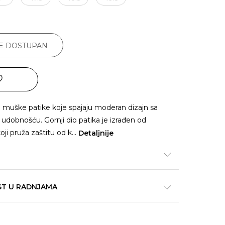
JE DOSTUPAN
su muške patike koje spajaju moderan dizajn sa
udobnošću. Gornji dio patika je izrađen od
ji pruža zaštitu od k
...
Detaljnije
ST U RADNJAMA