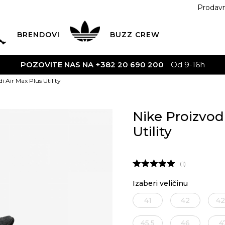
Prodav
BRENDOVI
BUZZ
CREW
POZOVITE NAS NA +382 20 690 200
Od 9-16h
i Air Max Plus Utility
Nike Proizvod
Utility
1
Izaberi veličinu
41
42
42
45.5
46
4