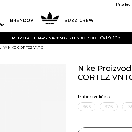
Prodav
BRENDOVI
BUZZ
CREW
POZOVITE NAS NA +382 20 690 200
Od 9-16h
odi W NIKE CORTEZ VNTG
Nike Proizvod
CORTEZ VNT
Izaberi veličinu
36.5
37.5
3