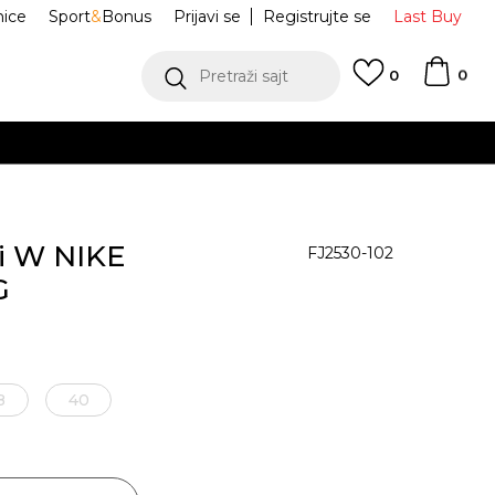
nice
Sport
&
Bonus
Prijavi se
Registrujte se
Last Buy
0
Pretraži sajt
0
i W NIKE
FJ2530-102
G
8
40