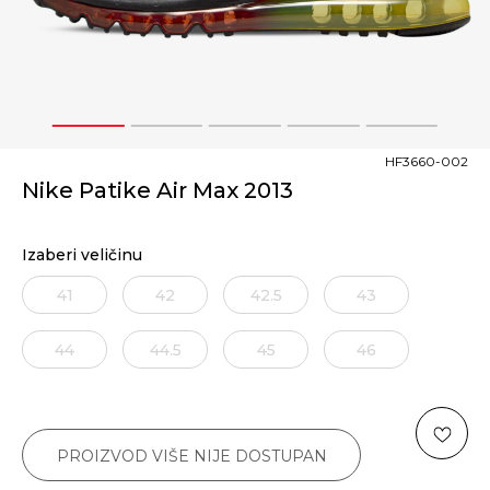
1
2
3
4
5
HF3660-002
Nike Patike Air Max 2013
Izaberi veličinu
41
42
42.5
43
44
44.5
45
46
PROIZVOD VIŠE NIJE DOSTUPAN