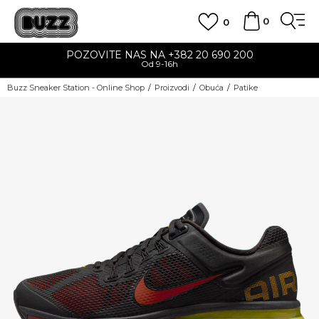
0
0
POZOVITE NAS NA +382 20 690 200
Od 9-16h
Buzz Sneaker Station - Online Shop
Proizvodi
Obuća
Patike