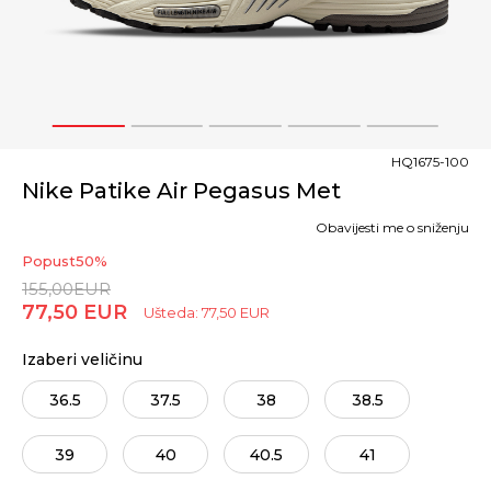
1
2
3
4
5
HQ1675-100
Nike Patike Air Pegasus Met
Obavijesti me o sniženju
Popust
50
%
155,00
EUR
77,50
EUR
Ušteda:
77,50
EUR
Izaberi veličinu
36.5
37.5
38
38.5
39
40
40.5
41