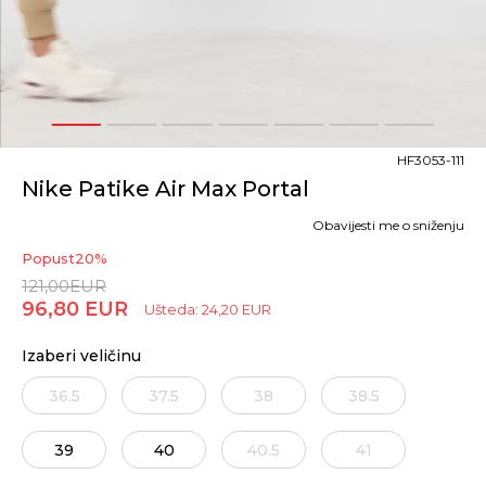
1
2
3
4
5
6
7
HF3053-111
Nike Patike Air Max Portal
Obavijesti me o sniženju
Popust
20
%
121,00
EUR
96,80
EUR
Ušteda:
24,20
EUR
Izaberi veličinu
36.5
37.5
38
38.5
39
40
40.5
41