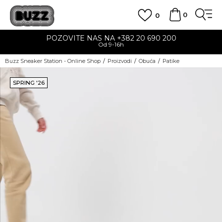
0
0
POZOVITE NAS NA +382 20 690 200
Od 9-16h
Buzz Sneaker Station - Online Shop
Proizvodi
Obuća
Patike
SPRING '26