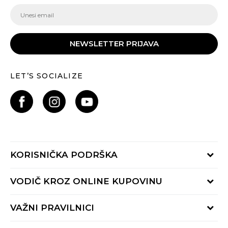
NEWSLETTER PRIJAVA
LET’S SOCIALIZE
KORISNIČKA PODRŠKA
Provjeri status porudžbine
VODIČ KROZ ONLINE KUPOVINU
Pozovite nas:
+382 20 690 200
Načini isporuke
VAŽNI PRAVILNICI
Radno vrijeme 9-16h
Povrat robe i povrat sredstava
online@buzzsneakers.me
Uslovi korišćenja