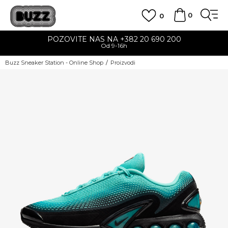
0
0
POZOVITE NAS NA +382 20 690 200
Od 9-16h
Buzz Sneaker Station - Online Shop
Proizvodi