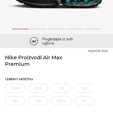
1
2
3
4
5
Pogledajte iz svih
uglova
HQ0013-300
Nike Proizvodi Air Max
Premium
Izaberi veličinu
36.5
37.5
38
38.5
39
40
40.5
41