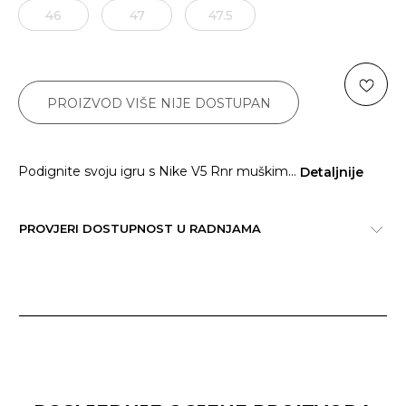
46
47
47.5
47.5
PROIZVOD VIŠE NIJE DOSTUPAN
Podignite svoju igru s Nike V5 Rnr muškim
...
Detaljnije
PROVJERI DOSTUPNOST U RADNJAMA