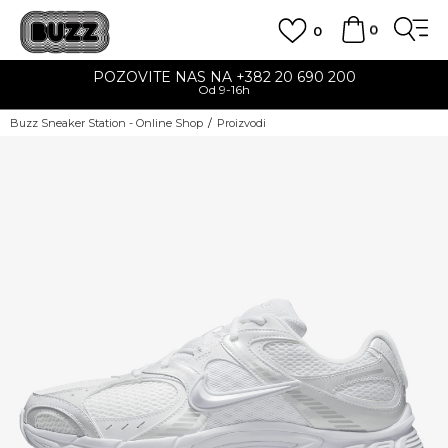
0
0
POZOVITE NAS NA +382 20 690 200
Od 9-16h
Buzz Sneaker Station - Online Shop
Proizvodi