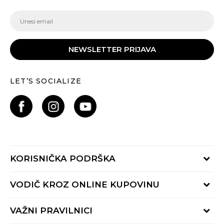
NEWSLETTER PRIJAVA
LET’S SOCIALIZE
KORISNIČKA PODRŠKA
Provjeri status porudžbine
VODIČ KROZ ONLINE KUPOVINU
Pozovite nas:
+382 20 690 200
Načini isporuke
VAŽNI PRAVILNICI
Radno vrijeme 9-16h
Povrat robe i povrat sredstava