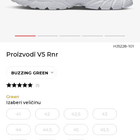
1
2
3
4
5
HJ5228-101
Proizvodi V5 Rnr
BUZZING GREEN
1
Green
Izaberi veličinu
41
42
42.5
43
41
44
44.5
45
45.5