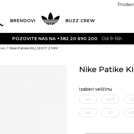
Prodav
BRENDOVI
BUZZ
CREW
S NA +382 20 690 200
Od 9-16h
ike
Nike Patike KILLSHOT 2 MM
Nike Patike 
Izaberi veličinu
42
42.5
4
46
47
47