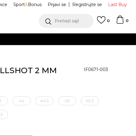
nice
Sport
&
Bonus
Prijavi se
Registrujte se
Last Buy
0
Pretraži sajt
0
KILLSHOT 2 MM
IF0671-003
3
44
44.5
45
45.5
.5