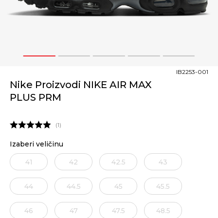
1
2
3
4
5
IB2253-001
Nike Proizvodi NIKE AIR MAX
PLUS PRM
1
Izaberi veličinu
41
42
42.5
43
44
44.5
45
45.5
46
47
47.5
48.5