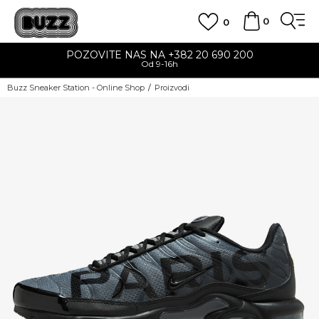
0
0
POZOVITE NAS NA +382 20 690 200
Od 9-16h
Buzz Sneaker Station - Online Shop
Proizvodi