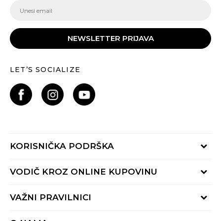
NEWSLETTER PRIJAVA
LET’S SOCIALIZE
KORISNIČKA PODRŠKA
Provjeri status porudžbine
VODIČ KROZ ONLINE KUPOVINU
Pozovite nas:
+382 20 690 200
Načini isporuke
VAŽNI PRAVILNICI
Radno vrijeme 9-16h
Povrat robe i povrat sredstava
online@buzzsneakers.me
Uslovi korišćenja
Reklamacije