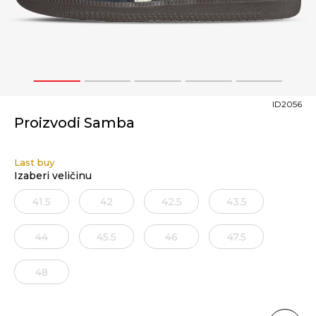
1
2
3
4
5
ID2056
Proizvodi Samba
Last buy
Izaberi veličinu
41.5
42
42.5
43.5
44
45.5
46
47.5
48