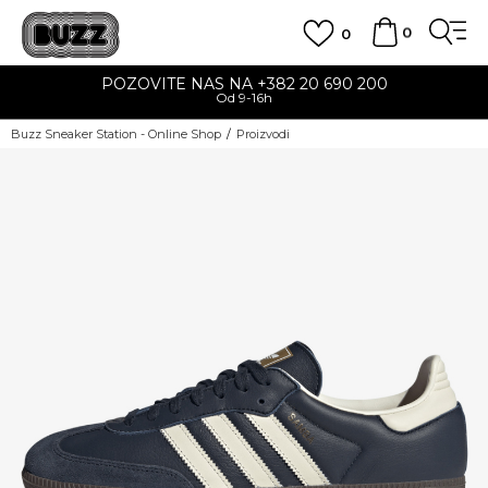
0
0
POZOVITE NAS NA +382 20 690 200
Od 9-16h
Buzz Sneaker Station - Online Shop
Proizvodi