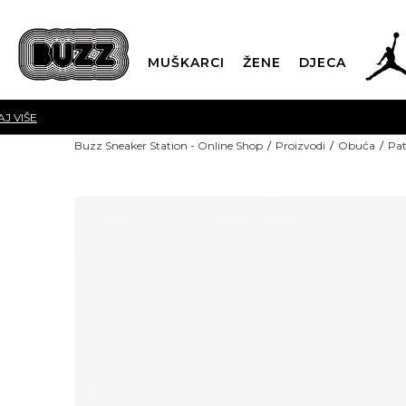
MUŠKARCI
ŽENE
DJECA
CLICK & COLLECT
Buzz Sneaker Station - Online Shop
Proizvodi
Obuća
Pat