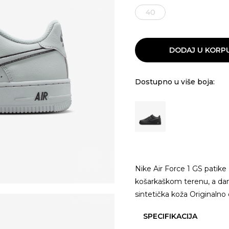
40
DODAJ U KORP
Dostupno u više boja:
Nike Air Force 1 GS patike 
košarkaškom terenu, a danas
sintetička koža Originalno 
SPECIFIKACIJA