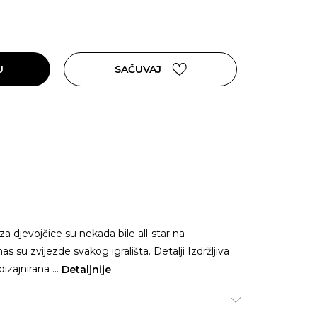
U
SAČUVAJ
za djevojčice su nekada bile all-star na
 su zvijezde svakog igrališta. Detalji Izdržljiva
dizajnirana
...
Detaljnije