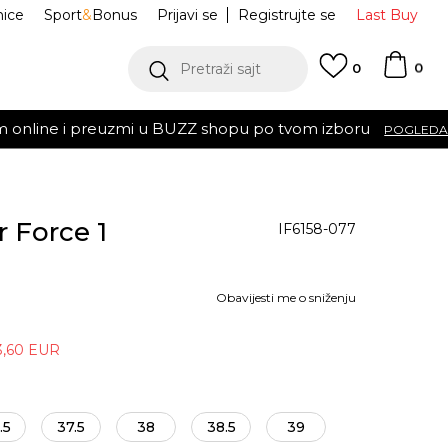
nice
Sport
&
Bonus
Prijavi se
Registrujte se
Last Buy
0
Pretraži sajt
0
oru
POGLEDAJ VIŠE
r Force 1
IF6158-077
Obavijesti me o sniženju
3,60
EUR
.5
37.5
38
38.5
39