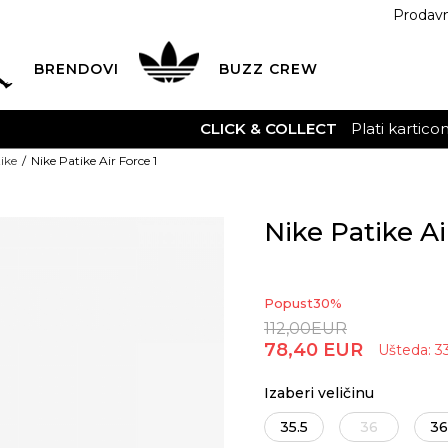
Prodav
BRENDOVI
BUZZ
CREW
Plati karticom online i preuzmi u BUZZ shopu po tvom izb
ike
Nike Patike Air Force 1
Nike Patike Ai
Popust
30
%
112,00
EUR
78,40
EUR
Ušteda:
3
Izaberi veličinu
35.5
36
36