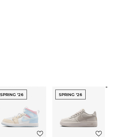
SPRING '26
SPRING '26
Nike Pa
Force 
84,7
121,