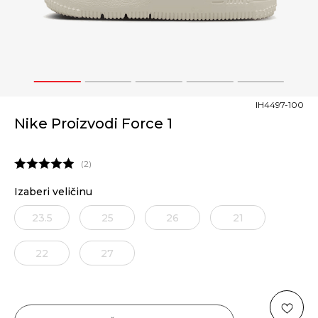
1
2
3
4
5
IH4497-100
Nike Proizvodi Force 1
2
Izaberi veličinu
23.5
25
26
21
22
27