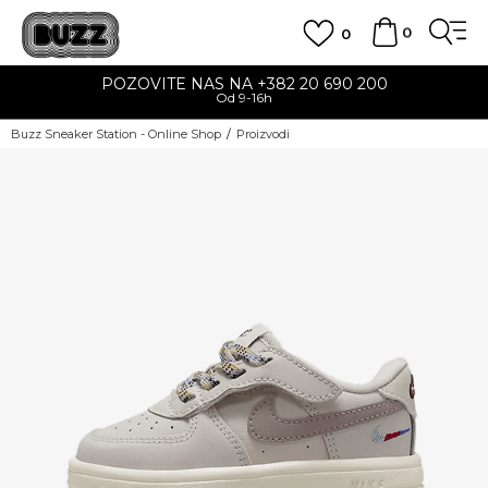
0
0
POZOVITE NAS NA +382 20 690 200
Od 9-16h
Buzz Sneaker Station - Online Shop
Proizvodi