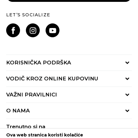
LET’S SOCIALIZE
KORISNIČKA PODRŠKA
Provjeri status porudžbine
VODIČ KROZ ONLINE KUPOVINU
Pozovite nas:
+382 20 690 200
Načini isporuke
VAŽNI PRAVILNICI
Radno vrijeme 9-16h
Povrat robe i povrat sredstava
online@buzzsneakers.me
Uslovi korišćenja
Reklamacije
O NAMA
Politika privatnosti
Zamjena artikla
BUZZ Koncept
Pravila Sport&Bonus programa
Trenutno si na
BUZZ Brendovi
Ova web stranica koristi kolačiće
Buzz Crna Gora
PROMIJENI