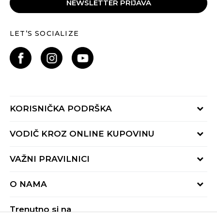
NEWSLETTER PRIJAVA
LET’S SOCIALIZE
KORISNIČKA PODRŠKA
Provjeri status porudžbine
VODIČ KROZ ONLINE KUPOVINU
Pozovite nas:
+382 20 690 200
Načini isporuke
VAŽNI PRAVILNICI
Radno vrijeme 9-16h
Povrat robe i povrat sredstava
online@buzzsneakers.me
Uslovi korišćenja
Reklamacije
O NAMA
Politika privatnosti
Zamjena artikla
BUZZ Koncept
Pravila Sport&Bonus programa
Trenutno si na
BUZZ Brendovi