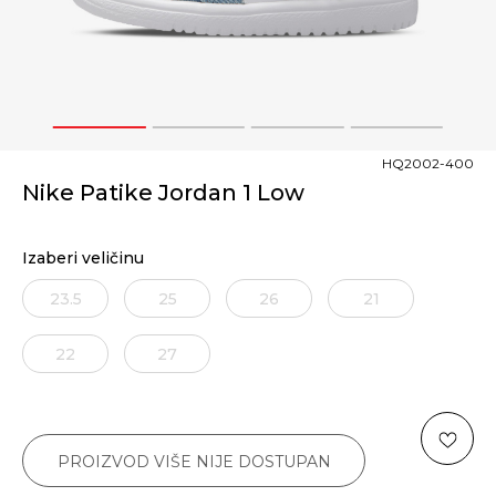
1
2
3
4
HQ2002-400
Nike Patike Jordan 1 Low
Izaberi veličinu
23.5
25
26
21
22
27
PROIZVOD VIŠE NIJE DOSTUPAN