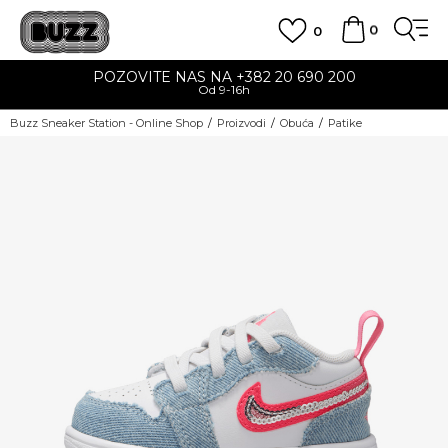
0
0
POZOVITE NAS NA +382 20 690 200
Od 9-16h
Buzz Sneaker Station - Online Shop
Proizvodi
Obuća
Patike