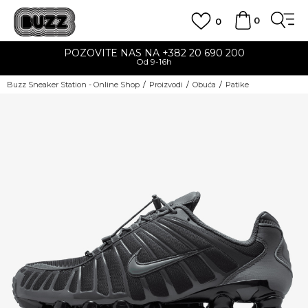
0
0
POZOVITE NAS NA +382 20 690 200
Od 9-16h
Buzz Sneaker Station - Online Shop
Proizvodi
Obuća
Patike