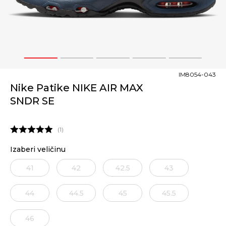
1
2
3
4
5
IM8054-043
Nike Patike NIKE AIR MAX
SNDR SE
1
Izaberi veličinu
41
42
42.5
43
44
44.5
45
45.5
46