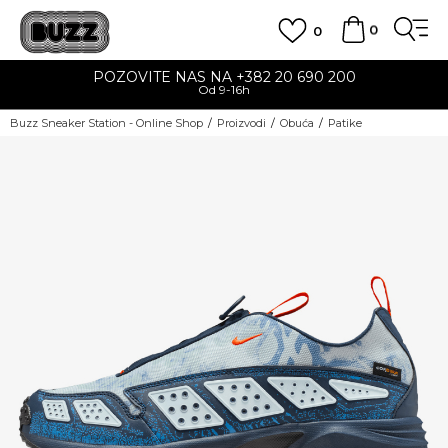
0
0
POZOVITE NAS NA +382 20 690 200
Od 9-16h
Buzz Sneaker Station - Online Shop
Proizvodi
Obuća
Patike