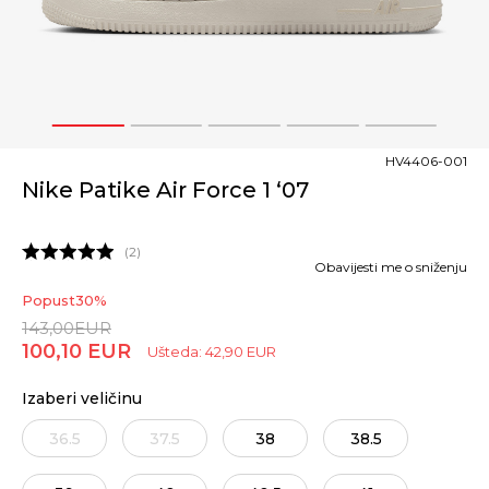
1
2
3
4
5
HV4406-001
Nike Patike Air Force 1 ‘07
2
Obavijesti me o sniženju
Popust
30
%
143,00
EUR
100,10
EUR
Ušteda:
42,90
EUR
Izaberi veličinu
36.5
37.5
38
38.5