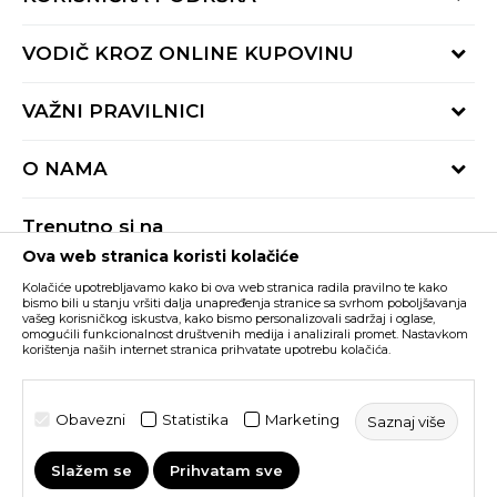
Provjeri status porudžbine
VODIČ KROZ ONLINE KUPOVINU
Pozovite nas:
+382 20 690 200
Načini isporuke
VAŽNI PRAVILNICI
Radno vrijeme 9-16h
Povrat robe i povrat sredstava
online@buzzsneakers.me
Uslovi korišćenja
Reklamacije
O NAMA
Politika privatnosti
Zamjena artikla
BUZZ Koncept
Pravila Sport&Bonus programa
Trenutno si na
BUZZ Brendovi
Ova web stranica koristi kolačiće
Buzz Crna Gora
PROMIJENI
BUZZ Crew
Kolačiće upotrebljavamo kako bi ova web stranica radila pravilno te kako
BUZZ Shopovi
bismo bili u stanju vršiti dalja unapređenja stranice sa svrhom poboljšavanja
vašeg korisničkog iskustva, kako bismo personalizovali sadržaj i oglase,
Nastojimo da budemo što precizniji u opisu proizvoda, prikazu slika i samih
cijena, ali ne možemo garantovati da su sve informacije kompletne i bez
Postani dio BUZZ tima
omogućili funkcionalnost društvenih medija i analizirali promet. Nastavkom
grešaka. Svi artikli prikazani na sajtu su dio naše ponude i ne podrazumijeva da
korištenja naših internet stranica prihvatate upotrebu kolačića.
su dostupni u svakom trenutku. Raspoloživost robe možete provjeriti pozivom
Click&Collect
na broj +382 20 690 200.
©2026
www.buzzsneakers.me
, Izrada
NB SOFT
. Sva prava
Obavezni
Statistika
Marketing
Saznaj više
zadržana.
Slažem se
Prihvatam sve