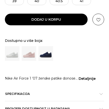
39
40
40.5
41
DODAJ U KORPU
Dostupno u više boja:
Nike Air Force 1 ’07 ženske patike donose
...
Detaljnije
SPECIFIKACIJA
PROVJERI DOSTUPNOST U RADNJAMA