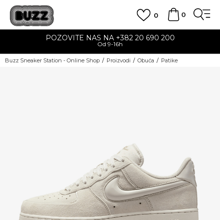
0
0
POZOVITE NAS NA +382 20 690 200
Od 9-16h
Buzz Sneaker Station - Online Shop
Proizvodi
Obuća
Patike