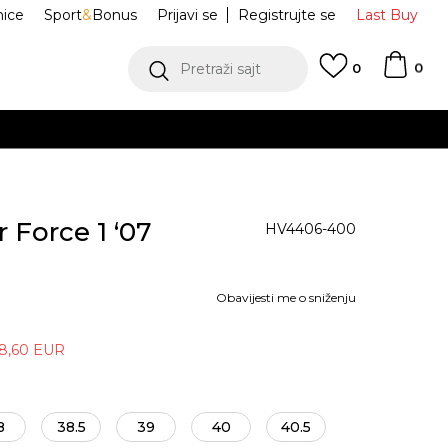
nice
Sport
&
Bonus
Prijavi se
Registrujte se
Last Buy
0
Pretraži sajt
0
r Force 1 ‘07
HV4406-400
Obavijesti me o sniženju
8,60
EUR
8
38.5
39
40
40.5