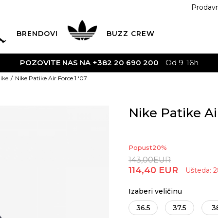
Prodav
BRENDOVI
BUZZ
CREW
 20 690 200
Od 9-16h
ike
Nike Patike Air Force 1 ‘07
Nike Patike Ai
Popust
20
%
143,00
EUR
114,40
EUR
Ušteda:
2
Izaberi veličinu
36.5
37.5
3