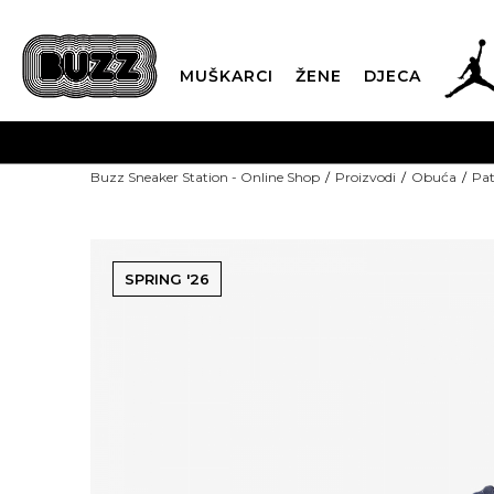
MUŠKARCI
ŽENE
DJECA
POZOVITE NAS NA +382
Buzz Sneaker Station - Online Shop
Proizvodi
Obuća
Pat
SPRING '26