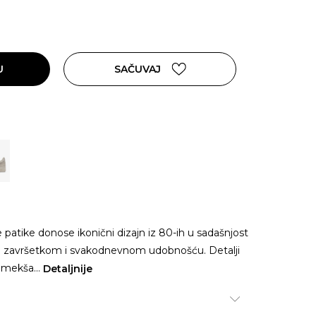
U
SAČUVAJ
 patike donose ikonični dizajn iz 80-ih u sadašnjost
im završetkom i svakodnevnom udobnošću. Detalji
 omekša
...
Detaljnije