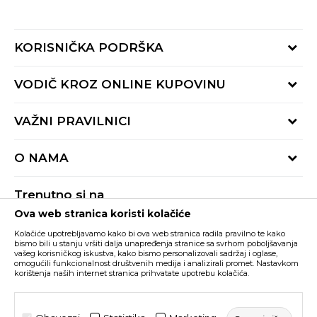
KORISNIČKA PODRŠKA
Provjeri status porudžbine
VODIČ KROZ ONLINE KUPOVINU
Pozovite nas:
+382 20 690 200
Načini isporuke
VAŽNI PRAVILNICI
Radno vrijeme 9-16h
Povrat robe i povrat sredstava
online@buzzsneakers.me
Uslovi korišćenja
Reklamacije
O NAMA
Politika privatnosti
Zamjena artikla
BUZZ Koncept
Pravila Sport&Bonus programa
Trenutno si na
BUZZ Brendovi
Ova web stranica koristi kolačiće
Buzz Crna Gora
PROMIJENI
BUZZ Crew
Kolačiće upotrebljavamo kako bi ova web stranica radila pravilno te kako
BUZZ Shopovi
bismo bili u stanju vršiti dalja unapređenja stranice sa svrhom poboljšavanja
vašeg korisničkog iskustva, kako bismo personalizovali sadržaj i oglase,
Nastojimo da budemo što precizniji u opisu proizvoda, prikazu slika i samih
cijena, ali ne možemo garantovati da su sve informacije kompletne i bez
Postani dio BUZZ tima
omogućili funkcionalnost društvenih medija i analizirali promet. Nastavkom
grešaka. Svi artikli prikazani na sajtu su dio naše ponude i ne podrazumijeva da
korištenja naših internet stranica prihvatate upotrebu kolačića.
su dostupni u svakom trenutku. Raspoloživost robe možete provjeriti pozivom
Click&Collect
na broj +382 20 690 200.
©2026
www.buzzsneakers.me
, Izrada
NB SOFT
. Sva prava