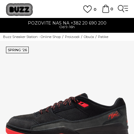
0
0
POZOVITE NAS NA +382 20 690 200
Od 9-16h
Buzz Sneaker Station - Online Shop
Proizvodi
Obuća
Patike
SPRING '26