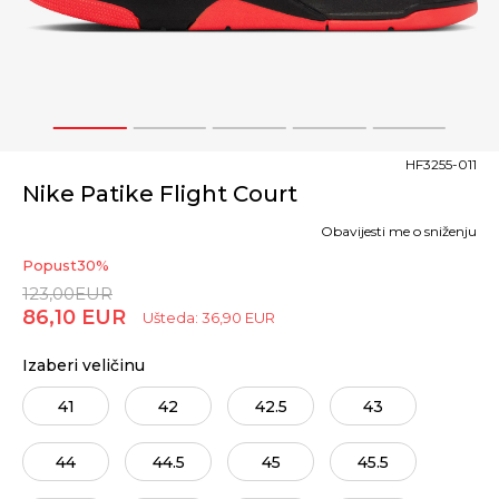
1
2
3
4
5
HF3255-011
Nike Patike Flight Court
Obavijesti me o sniženju
Popust
30
%
123,00
EUR
86,10
EUR
Ušteda:
36,90
EUR
Izaberi veličinu
41
42
42.5
43
44
44.5
45
45.5