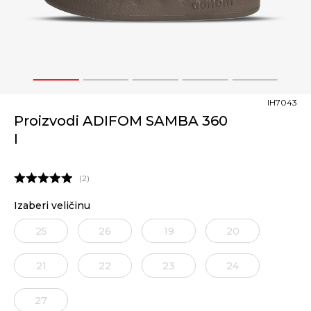
1
2
3
4
5
IH7043
Proizvodi ADIFOM SAMBA 360
I
2
Izaberi veličinu
25
26
19
20
19
21
22
23
24
27