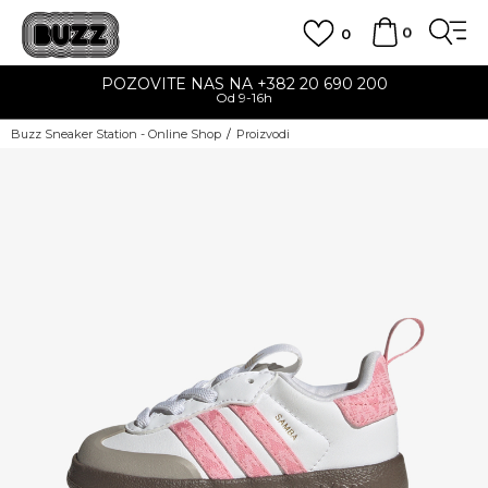
0
0
POZOVITE NAS NA +382 20 690 200
Od 9-16h
Buzz Sneaker Station - Online Shop
Proizvodi