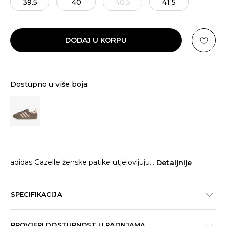
39.5
40
40.5
41.5
DODAJ U KORPU
Dostupno u više boja:
adidas Gazelle ženske patike utjelovljuju
...
Detaljnije
SPECIFIKACIJA
PROVJERI DOSTUPNOST U RADNJAMA