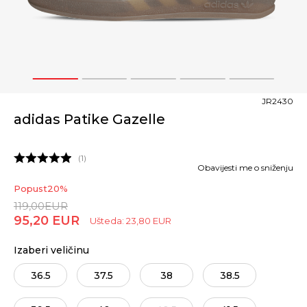
1
2
3
4
5
JR2430
adidas Patike Gazelle
1
Obavijesti me o sniženju
Popust
20
%
119,00
EUR
95,20
EUR
Ušteda:
23,80
EUR
Izaberi veličinu
36.5
37.5
38
38.5