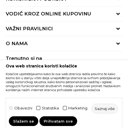
Provjeri status porudžbine
VODIČ KROZ ONLINE KUPOVINU
Pozovite nas:
+382 20 690 200
Načini isporuke
VAŽNI PRAVILNICI
Radno vrijeme 9-16h
Povrat robe i povrat sredstava
online@buzzsneakers.me
Uslovi korišćenja
Reklamacije
O NAMA
Politika privatnosti
Zamjena artikla
BUZZ Koncept
Pravila Sport&Bonus programa
Trenutno si na
BUZZ Brendovi
Ova web stranica koristi kolačiće
Buzz Crna Gora
PROMIJENI
BUZZ Crew
Kolačiće upotrebljavamo kako bi ova web stranica radila pravilno te kako
BUZZ Shopovi
bismo bili u stanju vršiti dalja unapređenja stranice sa svrhom poboljšavanja
vašeg korisničkog iskustva, kako bismo personalizovali sadržaj i oglase,
Nastojimo da budemo što precizniji u opisu proizvoda, prikazu slika i samih
cijena, ali ne možemo garantovati da su sve informacije kompletne i bez
Postani dio BUZZ tima
omogućili funkcionalnost društvenih medija i analizirali promet. Nastavkom
grešaka. Svi artikli prikazani na sajtu su dio naše ponude i ne podrazumijeva da
korištenja naših internet stranica prihvatate upotrebu kolačića.
su dostupni u svakom trenutku. Raspoloživost robe možete provjeriti pozivom
Click&Collect
na broj +382 20 690 200.
©2026
www.buzzsneakers.me
, Izrada
NB SOFT
. Sva prava
Obavezni
Statistika
Marketing
Saznaj više
zadržana.
Slažem se
Prihvatam sve