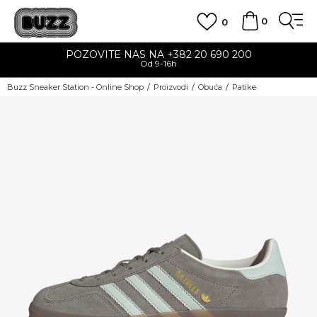
0
0
POZOVITE NAS NA +382 20 690 200
Od 9-16h
Buzz Sneaker Station - Online Shop
Proizvodi
Obuća
Patike