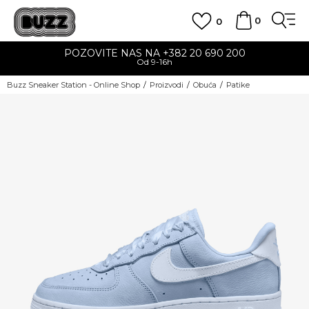
0
0
POZOVITE NAS NA +382 20 690 200
Od 9-16h
Buzz Sneaker Station - Online Shop
Proizvodi
Obuća
Patike