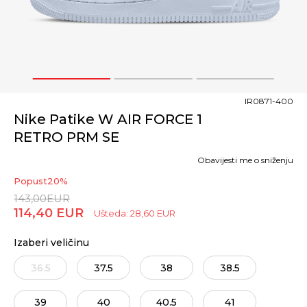
1
2
3
IR0871-400
Nike Patike W AIR FORCE 1
RETRO PRM SE
Obavijesti me o sniženju
Popust
20
%
143,00
EUR
114,40
EUR
Ušteda:
28,60
EUR
Izaberi veličinu
36.5
37.5
38
38.5
39
40
40.5
41