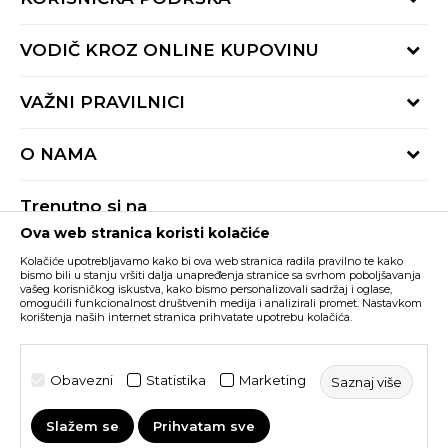
Provjeri status porudžbine
VODIČ KROZ ONLINE KUPOVINU
Pozovite nas:
+382 20 690 200
Načini isporuke
VAŽNI PRAVILNICI
Radno vrijeme 9-16h
Povrat robe i povrat sredstava
online@buzzsneakers.me
Uslovi korišćenja
Reklamacije
O NAMA
Politika privatnosti
Zamjena artikla
BUZZ Koncept
Pravila Sport&Bonus programa
Trenutno si na
BUZZ Brendovi
Ova web stranica koristi kolačiće
Buzz Crna Gora
PROMIJENI
BUZZ Crew
Kolačiće upotrebljavamo kako bi ova web stranica radila pravilno te kako
BUZZ Shopovi
bismo bili u stanju vršiti dalja unapređenja stranice sa svrhom poboljšavanja
vašeg korisničkog iskustva, kako bismo personalizovali sadržaj i oglase,
Nastojimo da budemo što precizniji u opisu proizvoda, prikazu slika i samih
cijena, ali ne možemo garantovati da su sve informacije kompletne i bez
Postani dio BUZZ tima
omogućili funkcionalnost društvenih medija i analizirali promet. Nastavkom
grešaka. Svi artikli prikazani na sajtu su dio naše ponude i ne podrazumijeva da
korištenja naših internet stranica prihvatate upotrebu kolačića.
su dostupni u svakom trenutku. Raspoloživost robe možete provjeriti pozivom
Click&Collect
na broj +382 20 690 200.
©2026
www.buzzsneakers.me
, Izrada
NB SOFT
. Sva prava
Obavezni
Statistika
Marketing
Saznaj više
zadržana.
Slažem se
Prihvatam sve