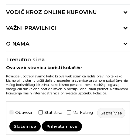
Provjeri status porudžbine
VODIČ KROZ ONLINE KUPOVINU
Pozovite nas:
+382 20 690 200
Načini isporuke
VAŽNI PRAVILNICI
Radno vrijeme 9-16h
Povrat robe i povrat sredstava
online@buzzsneakers.me
Uslovi korišćenja
Reklamacije
O NAMA
Politika privatnosti
Zamjena artikla
BUZZ Koncept
Pravila Sport&Bonus programa
Trenutno si na
BUZZ Brendovi
Ova web stranica koristi kolačiće
Buzz Crna Gora
PROMIJENI
BUZZ Crew
Kolačiće upotrebljavamo kako bi ova web stranica radila pravilno te kako
BUZZ Shopovi
bismo bili u stanju vršiti dalja unapređenja stranice sa svrhom poboljšavanja
vašeg korisničkog iskustva, kako bismo personalizovali sadržaj i oglase,
Nastojimo da budemo što precizniji u opisu proizvoda, prikazu slika i samih
cijena, ali ne možemo garantovati da su sve informacije kompletne i bez
Postani dio BUZZ tima
omogućili funkcionalnost društvenih medija i analizirali promet. Nastavkom
grešaka. Svi artikli prikazani na sajtu su dio naše ponude i ne podrazumijeva da
korištenja naših internet stranica prihvatate upotrebu kolačića.
su dostupni u svakom trenutku. Raspoloživost robe možete provjeriti pozivom
Click&Collect
na broj +382 20 690 200.
©2026
www.buzzsneakers.me
, Izrada
NB SOFT
. Sva prava
Obavezni
Statistika
Marketing
Saznaj više
zadržana.
Slažem se
Prihvatam sve