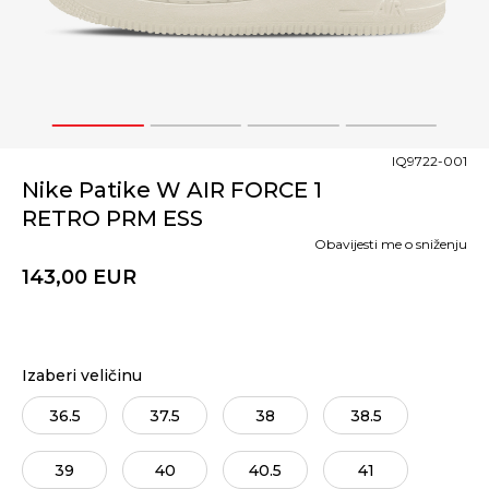
1
2
3
4
IQ9722-001
Nike Patike W AIR FORCE 1
RETRO PRM ESS
Obavijesti me o sniženju
143,00
EUR
Izaberi veličinu
36.5
37.5
38
38.5
39
40
40.5
41