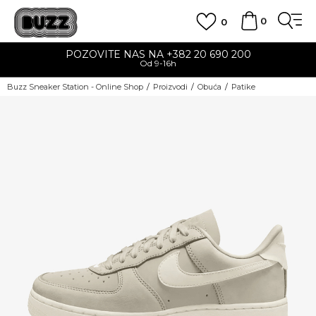
0
0
POZOVITE NAS NA +382 20 690 200
Od 9-16h
Buzz Sneaker Station - Online Shop
Proizvodi
Obuća
Patike