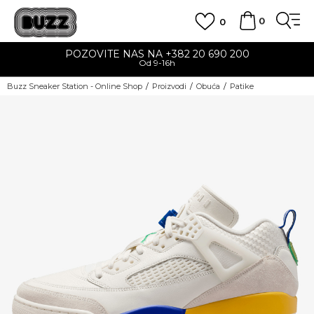
0
0
POZOVITE NAS NA +382 20 690 200
Od 9-16h
Buzz Sneaker Station - Online Shop
Proizvodi
Obuća
Patike