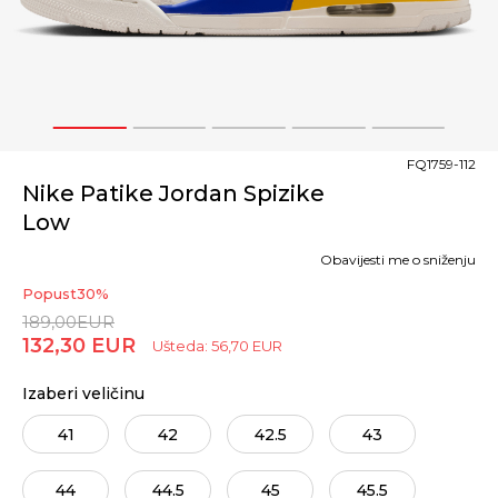
1
2
3
4
5
FQ1759-112
Nike Patike Jordan Spizike
Low
Obavijesti me o sniženju
Popust
30
%
189,00
EUR
132,30
EUR
Ušteda:
56,70
EUR
Izaberi veličinu
41
42
42.5
43
44
44.5
45
45.5