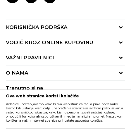
KORISNIČKA PODRŠKA
Provjeri status porudžbine
VODIČ KROZ ONLINE KUPOVINU
Pozovite nas:
+382 20 690 200
Načini isporuke
VAŽNI PRAVILNICI
Radno vrijeme 9-16h
Povrat robe i povrat sredstava
online@buzzsneakers.me
Uslovi korišćenja
Reklamacije
O NAMA
Politika privatnosti
Zamjena artikla
BUZZ Koncept
Pravila Sport&Bonus programa
Trenutno si na
BUZZ Brendovi
Ova web stranica koristi kolačiće
Buzz Crna Gora
PROMIJENI
BUZZ Crew
Kolačiće upotrebljavamo kako bi ova web stranica radila pravilno te kako
BUZZ Shopovi
bismo bili u stanju vršiti dalja unapređenja stranice sa svrhom poboljšavanja
vašeg korisničkog iskustva, kako bismo personalizovali sadržaj i oglase,
Nastojimo da budemo što precizniji u opisu proizvoda, prikazu slika i samih
cijena, ali ne možemo garantovati da su sve informacije kompletne i bez
Postani dio BUZZ tima
omogućili funkcionalnost društvenih medija i analizirali promet. Nastavkom
grešaka. Svi artikli prikazani na sajtu su dio naše ponude i ne podrazumijeva da
korištenja naših internet stranica prihvatate upotrebu kolačića.
su dostupni u svakom trenutku. Raspoloživost robe možete provjeriti pozivom
Click&Collect
na broj +382 20 690 200.