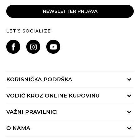
NEWSLETTER PRIJAVA
LET’S SOCIALIZE
KORISNIČKA PODRŠKA
Provjeri status porudžbine
VODIČ KROZ ONLINE KUPOVINU
Pozovite nas:
+382 20 690 200
Načini isporuke
VAŽNI PRAVILNICI
Radno vrijeme 9-16h
Povrat robe i povrat sredstava
online@buzzsneakers.me
Uslovi korišćenja
Reklamacije
O NAMA
Politika privatnosti
Zamjena artikla