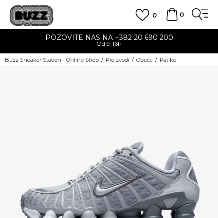
0
0
POZOVITE NAS NA +382 20 690 200
Od 9-16h
Buzz Sneaker Station - Online Shop
Proizvodi
Obuća
Patike