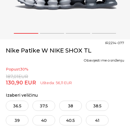
1
2
3
4
IR2214-077
Nike Patike W NIKE SHOX TL
Obavijesti me o sniženju
Popust
30
%
187,01
EUR
130,90
EUR
Ušteda:
56,11
EUR
Izaberi veličinu
36.5
37.5
38
38.5
39
40
40.5
41