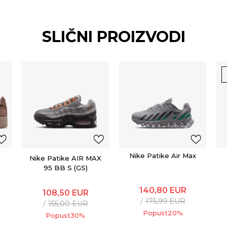
SLIČNI PROIZVODI
Nike Patike Air Max
Nike Patike AIR MAX
95 BB S (GS)
140,80
EUR
108,50
EUR
175,99
EUR
155,00
EUR
Popust
20
%
Popust
30
%