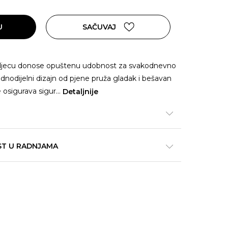
U
SAČUVAJ
 djecu donose opuštenu udobnost za svakodnevno
jednodijelni dizajn od pjene pruža gladak i bešavan
e osigurava sigur
...
Detaljnije
ST U RADNJAMA