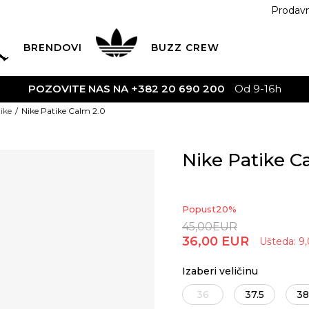
Prodav
BRENDOVI
BUZZ
CREW
POZOVITE NAS NA +382 20 690 200
Od 9-16h
ike
Nike Patike Calm 2.0
Nike Patike C
Popust
20
%
45,00
EUR
36,00
EUR
Ušteda:
9
Izaberi veličinu
36
37.5
38