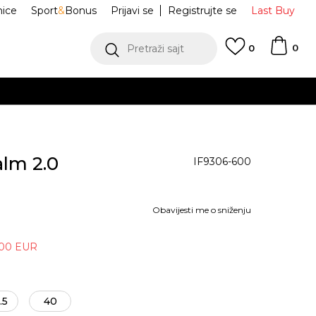
nice
Sport
&
Bonus
Prijavi se
Registrujte se
Last Buy
0
Pretraži sajt
0
alm 2.0
IF9306-600
Obavijesti me o sniženju
,00
EUR
.5
40