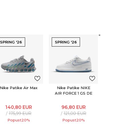
SPRING '26
SPRING '26
SPRING '
Nike Pati
90 G
105,
132,
Popu
Nike Patike Air Max
Nike Patike NIKE
AIR FORCE 1 GS DE
140,80
EUR
96,80
EUR
175,99
EUR
121,00
EUR
Popust
20
%
Popust
20
%