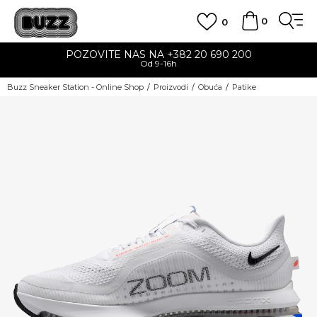
0
0
POZOVITE NAS NA +382 20 690 200
Od 9-16h
Buzz Sneaker Station - Online Shop
Proizvodi
Obuća
Patike