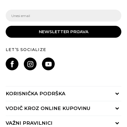
NEWSLETTER PRIJAVA
LET’S SOCIALIZE
KORISNIČKA PODRŠKA
Provjeri status porudžbine
VODIČ KROZ ONLINE KUPOVINU
Pozovite nas:
+382 20 690 200
Načini isporuke
VAŽNI PRAVILNICI
Radno vrijeme 9-16h