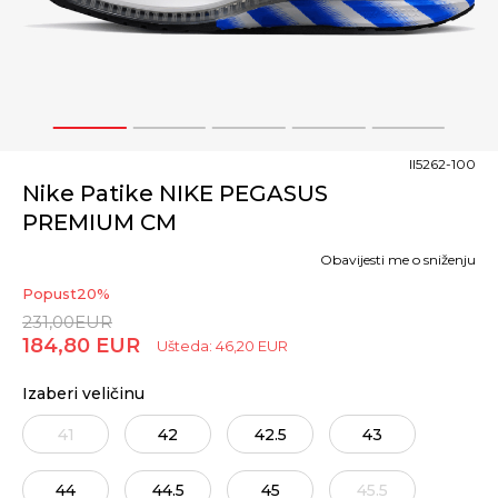
1
2
3
4
5
II5262-100
Nike Patike NIKE PEGASUS
PREMIUM CM
Obavijesti me o sniženju
Popust
20
%
231,00
EUR
184,80
EUR
Ušteda:
46,20
EUR
Izaberi veličinu
41
42
42.5
43
44
44.5
45
45.5