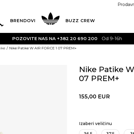
Prodav
BRENDOVI
BUZZ
CREW
POZOVITE NAS NA +382 20 690 200
Od 9-16h
ike
Nike Patike W AIR FORCE 1 07 PREM+
Nike Patike 
07 PREM+
155,00
EUR
Izaberi veličinu
36.5
37.5
3