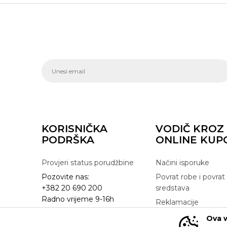
KORISNIČKA
VODIČ KROZ
PODRŠKA
ONLINE KUP
Provjeri status porudžbine
Načini isporuke
Pozovite nas:
Povrat robe i povrat
+382 20 690 200
sredstava
Radno vrijeme 9-16h
Reklamacije
online@buzzsneakers.me
Zamjena artikla
Ova w