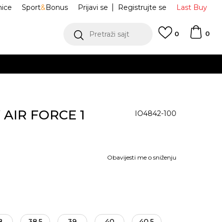
nice
Sport
&
Bonus
Prijavi se
Registrujte se
Last Buy
0
Pretraži sajt
0
W AIR FORCE 1
IO4842-100
Obavijesti me o sniženju
8
38.5
39
40
40.5