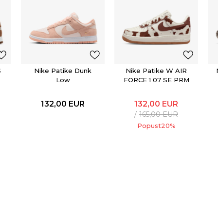
S
Nike Patike Dunk
Nike Patike W AIR
Low
FORCE 1 07 SE PRM
132,00
EUR
132,00
EUR
165,00
EUR
Popust
20
%