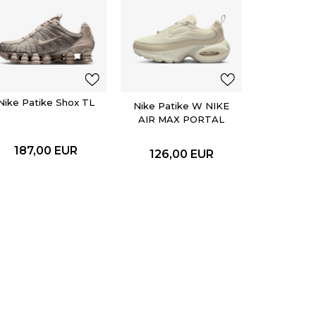
Nike Pat
PEGASUS
231,
Nike Patike Shox TL
Nike Patike W NIKE
AIR MAX PORTAL
LE
187,00
EUR
126,00
EUR