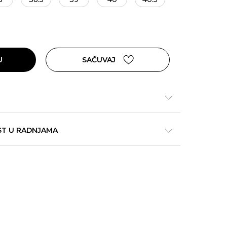
U
SAČUVAJ
ST U RADNJAMA