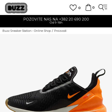
0
0
POZOVITE NAS NA +382 20 690 200
Od 9-16h
Buzz Sneaker Station - Online Shop
Proizvodi