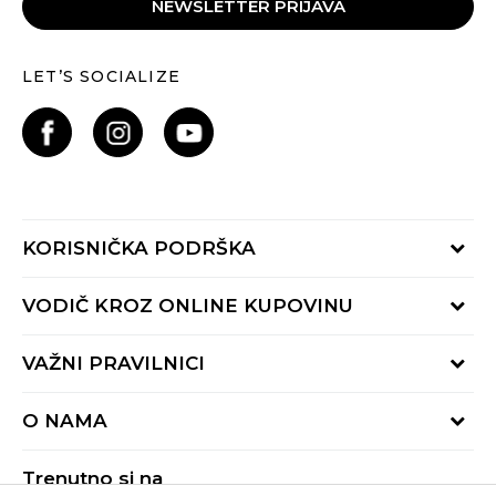
NEWSLETTER PRIJAVA
LET’S SOCIALIZE
KORISNIČKA PODRŠKA
Provjeri status porudžbine
VODIČ KROZ ONLINE KUPOVINU
Pozovite nas:
+382 20 690 200
Načini isporuke
VAŽNI PRAVILNICI
Radno vrijeme 9-16h
Povrat robe i povrat sredstava
online@buzzsneakers.me
Uslovi korišćenja
Reklamacije
O NAMA
Politika privatnosti
Zamjena artikla
BUZZ Koncept
Pravila Sport&Bonus programa
Trenutno si na
BUZZ Brendovi