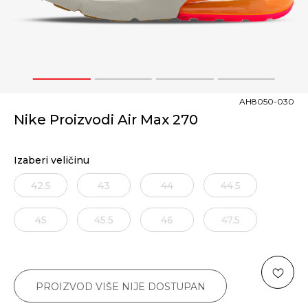
1
2
3
4
AH8050-030
Nike Proizvodi Air Max 270
Izaberi veličinu
42.5
43
44
44.5
45
45.5
46
47.5
PROIZVOD VIŠE NIJE DOSTUPAN