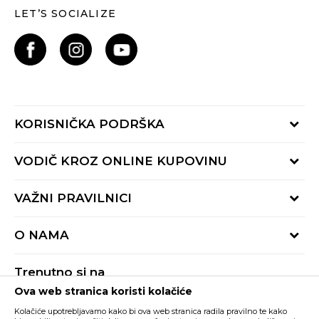
LET’S SOCIALIZE
KORISNIČKA PODRŠKA
Provjeri status porudžbine
VODIČ KROZ ONLINE KUPOVINU
Pozovite nas:
+382 20 690 200
Načini isporuke
VAŽNI PRAVILNICI
Radno vrijeme 9-16h
Povrat robe i povrat sredstava
online@buzzsneakers.me
Uslovi korišćenja
Reklamacije
O NAMA
Politika privatnosti
Zamjena artikla
BUZZ Koncept
Pravila Sport&Bonus programa
Trenutno si na
BUZZ Brendovi
Ova web stranica koristi kolačiće
Buzz Crna Gora
PROMIJENI
BUZZ Crew
Kolačiće upotrebljavamo kako bi ova web stranica radila pravilno te kako