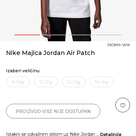
1
2
3
4
95C899-W1X
Nike Majica Jordan Air Patch
Izaberi veličinu
9-10g.
11-12g.
12-13g.
14-15g.
PROIZVOD VIŠE NIJE DOSTUPAN
Istakni se odvažnim stilom uz Nike Jordan
...
Detaljnije