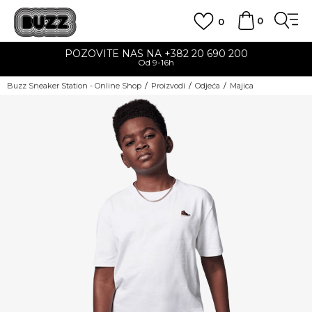
0
0
POZOVITE NAS NA +382 20 690 200
Od 9-16h
Buzz Sneaker Station - Online Shop
Proizvodi
Odjeća
Majica