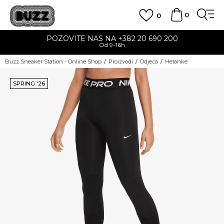
0
0
POZOVITE NAS NA +382 20 690 200
Od 9-16h
Buzz Sneaker Station - Online Shop
Proizvodi
Odjeća
Helanke
SPRING '26