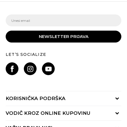
NEWSLETTER PRIJAVA
LET’S SOCIALIZE
KORISNIČKA PODRŠKA
Provjeri status porudžbine
VODIČ KROZ ONLINE KUPOVINU
Pozovite nas:
+382 20 690 200
Načini isporuke