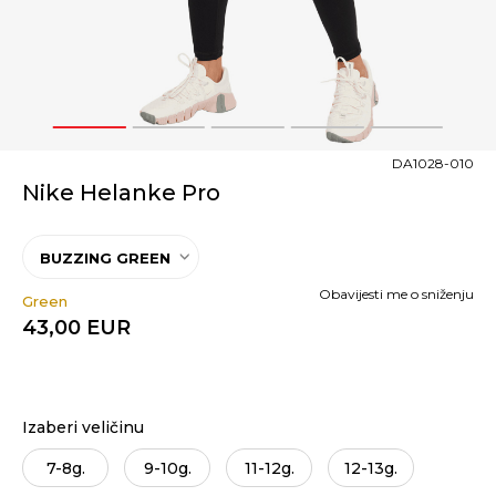
1
2
3
4
5
DA1028-010
Nike Helanke Pro
BUZZING GREEN
Obavijesti me o sniženju
Green
43,00
EUR
Izaberi veličinu
7-8g.
9-10g.
11-12g.
12-13g.